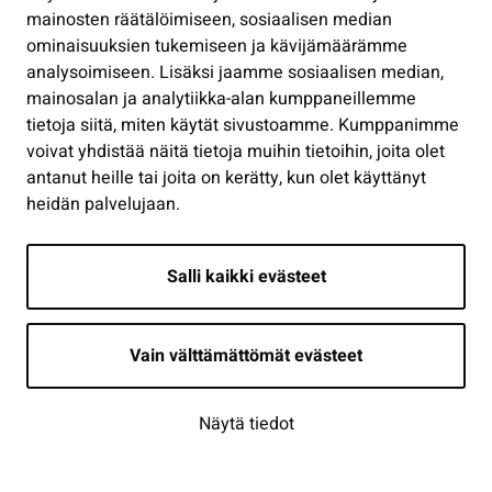
Työ ja yrittäminen
mainosten räätälöimiseen, sosiaalisen median
Osallistu ja asioi
ominaisuuksien tukemiseen ja kävijämäärämme
analysoimiseen. Lisäksi jaamme sosiaalisen median,
Näytä omat evästeasetukseni
mainosalan ja analytiikka-alan kumppaneillemme
tietoja siitä, miten käytät sivustoamme. Kumppanimme
Seuraa meitä
voivat yhdistää näitä tietoja muihin tietoihin, joita olet
antanut heille tai joita on kerätty, kun olet käyttänyt
heidän palvelujaan.
Salli kaikki evästeet
Vain välttämättömät evästeet
Näytä tiedot
Saavutettavuusseloste
| © Seinäjoki 2026