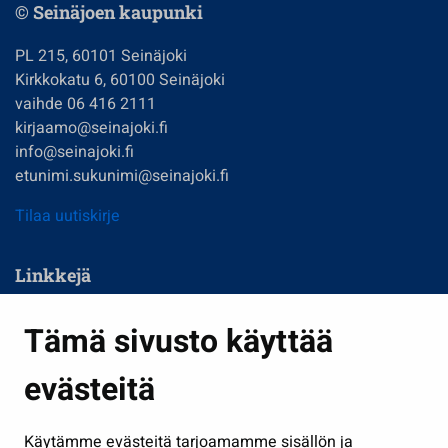
© Seinäjoen kaupunki
PL 215, 60101 Seinäjoki
Kirkkokatu 6, 60100 Seinäjoki
vaihde 06 416 2111
kirjaamo@seinajoki.fi
info@seinajoki.fi
etunimi.sukunimi@seinajoki.fi
Tilaa uutiskirje
Linkkejä
Asuminen ja ympäristö
Tämä sivusto käyttää
Kasvatus ja opetus
evästeitä
Kulttuuri ja liikunta
Hallinto
Käytämme evästeitä tarjoamamme sisällön ja