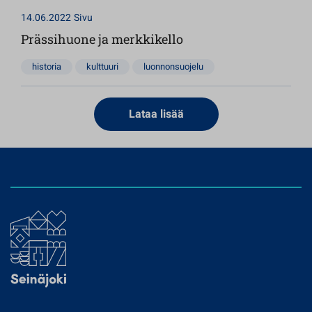
14.06.2022
Sivu
Prässihuone ja merkkikello
historia
kulttuuri
luonnonsuojelu
Lataa lisää