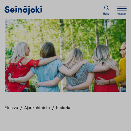
Haku
Valikko
Etusivu
/
Ajankohtaista
/
historia