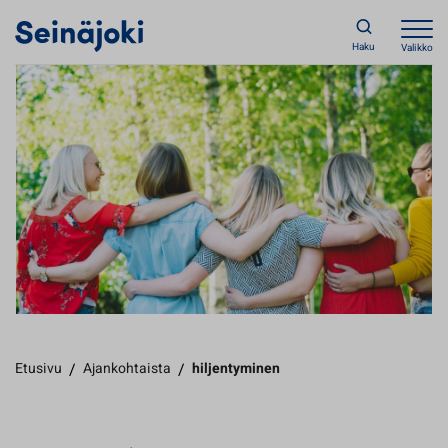
Haku
Valikko
Etusivu
/
Ajankohtaista
/
hiljentyminen