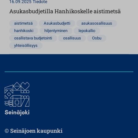
16.09.2025
Tiedote
Asukasbudjetilla Hanhikoskelle aistimetsä
aistimetsä
Asukasbudjetti
asukasosallisuus
hanhikoski
hiljentyminen
lepokallio
osallistava budjetointi
osallisuus
Osbu
yhteisöllisyys
© Seinäjoen kaupunki