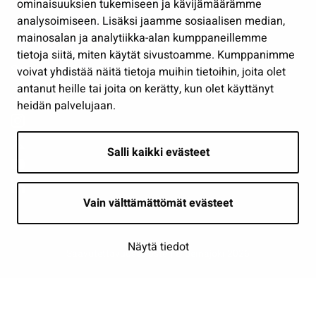
Osallistu ja asioi
ominaisuuksien tukemiseen ja kävijämäärämme
analysoimiseen. Lisäksi jaamme sosiaalisen median,
Näytä omat evästeasetukseni
mainosalan ja analytiikka-alan kumppaneillemme
tietoja siitä, miten käytät sivustoamme. Kumppanimme
Seuraa meitä
voivat yhdistää näitä tietoja muihin tietoihin, joita olet
antanut heille tai joita on kerätty, kun olet käyttänyt
heidän palvelujaan.
Salli kaikki evästeet
Vain välttämättömät evästeet
Näytä tiedot
Saavutettavuusseloste
| © Seinäjoki 2026