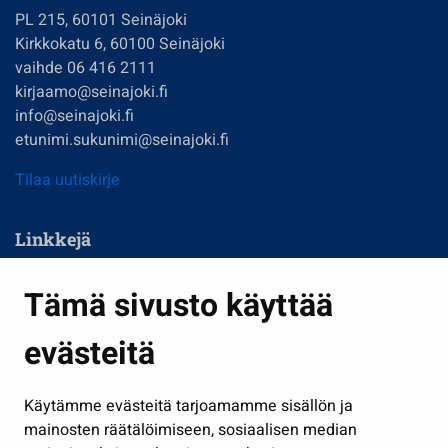
PL 215, 60101 Seinäjoki
Kirkkokatu 6, 60100 Seinäjoki
vaihde 06 416 2111
kirjaamo@seinajoki.fi
info@seinajoki.fi
etunimi.sukunimi@seinajoki.fi
Tilaa uutiskirje
Linkkejä
Asuminen ja ympäristö
Tämä sivusto käyttää
Kasvatus ja opetus
evästeitä
Kulttuuri ja liikunta
Hallinto
Käytämme evästeitä tarjoamamme sisällön ja
Työ ja yrittäminen
mainosten räätälöimiseen, sosiaalisen median