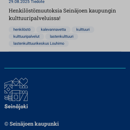
29.08.2025
Tiedote
Henkilöstömuutoksia Seinäjoen kaupungin
kulttuuripalveluissa!
henkilöstö
kalevannavetta
kulttuuri
kulttuuripalvelut
lastenkulttuuri
lastenkulttuurikeskus Louhimo
© Seinäjoen kaupunki