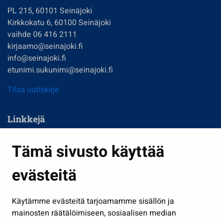
PL 215, 60101 Seinäjoki
Kirkkokatu 6, 60100 Seinäjoki
vaihde 06 416 2111
kirjaamo@seinajoki.fi
info@seinajoki.fi
etunimi.sukunimi@seinajoki.fi
Tilaa uutiskirje
Linkkejä
Asuminen ja ympäristö
Tämä sivusto käyttää
Kasvatus ja opetus
evästeitä
Kulttuuri ja liikunta
Hallinto
Käytämme evästeitä tarjoamamme sisällön ja
Työ ja yrittäminen
mainosten räätälöimiseen, sosiaalisen median