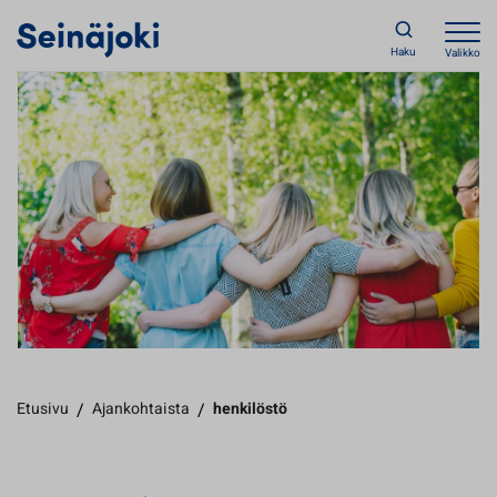
Haku
Valikko
Etusivu
/
Ajankohtaista
/
henkilöstö