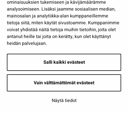
Osallistu ja asioi
ominaisuuksien tukemiseen ja kävijämäärämme
analysoimiseen. Lisäksi jaamme sosiaalisen median,
Näytä omat evästeasetukseni
mainosalan ja analytiikka-alan kumppaneillemme
tietoja siitä, miten käytät sivustoamme. Kumppanimme
Seuraa meitä
voivat yhdistää näitä tietoja muihin tietoihin, joita olet
antanut heille tai joita on kerätty, kun olet käyttänyt
heidän palvelujaan.
Salli kaikki evästeet
Vain välttämättömät evästeet
Näytä tiedot
Saavutettavuusseloste
| © Seinäjoki 2026