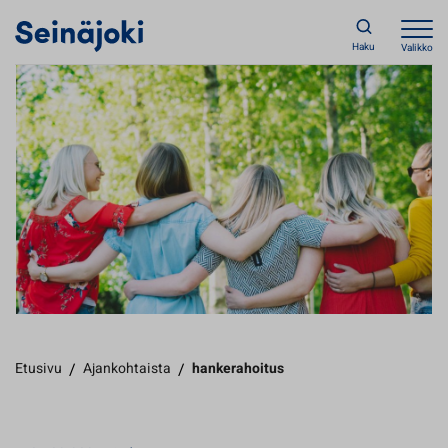
Haku
Valikko
Etusivu
/
Ajankohtaista
/
hankerahoitus