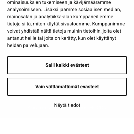
Osallistu ja asioi
ominaisuuksien tukemiseen ja kävijämäärämme
analysoimiseen. Lisäksi jaamme sosiaalisen median,
Näytä omat evästeasetukseni
mainosalan ja analytiikka-alan kumppaneillemme
tietoja siitä, miten käytät sivustoamme. Kumppanimme
Seuraa meitä
voivat yhdistää näitä tietoja muihin tietoihin, joita olet
antanut heille tai joita on kerätty, kun olet käyttänyt
heidän palvelujaan.
Salli kaikki evästeet
Vain välttämättömät evästeet
Näytä tiedot
Saavutettavuusseloste
| © Seinäjoki 2026