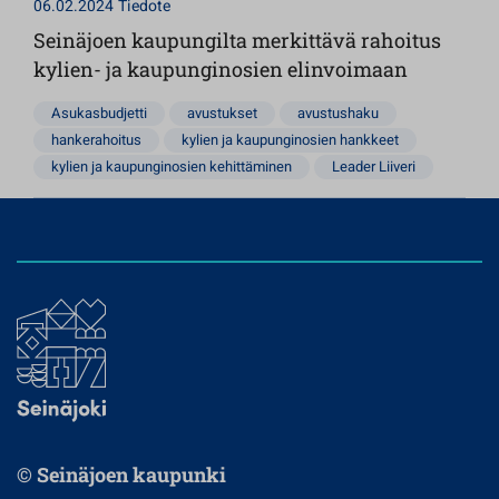
06.02.2024
Tiedote
Seinäjoen kaupungilta merkittävä rahoitus
kylien- ja kaupunginosien elinvoimaan
Asukasbudjetti
avustukset
avustushaku
hankerahoitus
kylien ja kaupunginosien hankkeet
kylien ja kaupunginosien kehittäminen
Leader Liiveri
© Seinäjoen kaupunki