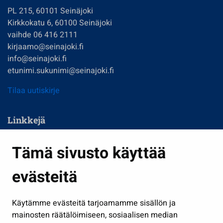
PL 215, 60101 Seinäjoki
Kirkkokatu 6, 60100 Seinäjoki
vaihde 06 416 2111
kirjaamo@seinajoki.fi
info@seinajoki.fi
etunimi.sukunimi@seinajoki.fi
Tilaa uutiskirje
Linkkejä
Asuminen ja ympäristö
Tämä sivusto käyttää
Kasvatus ja opetus
evästeitä
Kulttuuri ja liikunta
Hallinto
Käytämme evästeitä tarjoamamme sisällön ja
Työ ja yrittäminen
mainosten räätälöimiseen, sosiaalisen median