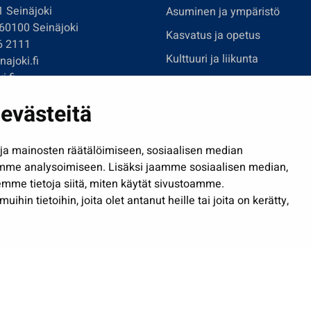
1 Seinäjoki
Asuminen ja ympäristö
 60100 Seinäjoki
Kasvatus ja opetus
6 2111
Kulttuuri ja liikunta
ajoki.fi
i.fi
Hallinto
imi@seinajoki.fi
evästeitä
Työ ja yrittäminen
je
Osallistu ja asioi
a mainosten räätälöimiseen, sosiaalisen median
Näytä omat evästeasetuksen
mme analysoimiseen. Lisäksi jaamme sosiaalisen median,
mme tietoja siitä, miten käytät sivustoamme.
in tietoihin, joita olet antanut heille tai joita on kerätty,
Saavutettavuusseloste
| © Seinäjoki 2026