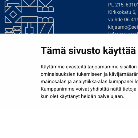
PL 215, 6010
Kirkkokatu 6,
vaihde 06 41
kirjaamo@sein
info@seinajok
etunimi.sukun
Tämä sivusto käyttää 
Tilaa uutiskir
Käytämme evästeitä tarjoamamme sisällön j
ominaisuuksien tukemiseen ja kävijämäärä
mainosalan ja analytiikka-alan kumppaneille
Kumppanimme voivat yhdistää näitä tietoja muih
kun olet käyttänyt heidän palvelujaan.