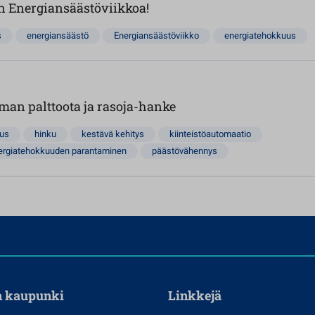
än Energiansäästöviikkoa!
s
energiansäästö
Energiansäästöviikko
energiatehokkuus
man palttoota ja rasoja-hanke
uus
hinku
kestävä kehitys
kiinteistöautomaatio
energiatehokkuuden parantaminen
päästövähennys
n kaupunki
Linkkejä