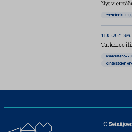
Nyt vietetä
energiankulutu
11.05.2021
Sivu
Tarkenoo ili
energiatehokk
kiinteistöjen 
© Seinäjoe