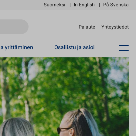
Suomeksi
In English
På Svenska
Sii
Palaute
Yhteystiedot
ja yrittäminen
Osallistu ja asioi