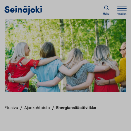
Haku
Valikko
Etusivu
/
Ajankohtaista
/
Energiansäästöviikko