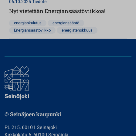
06.10.2025
Tiedote
Nyt vietetään Energiansäästöviikkoa!
energiankulutus
energiansäästö
Energiansäästöviikko
energiatehokkuus
© Seinäjoen kaupunki
PL 215, 60101 Seinäjoki
Kirkkokatu 6, 60100 Seinäjoki