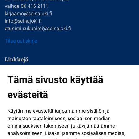
vaihde 06 416 2111
kirjaamo@seinajoki.fi
info@seinajoki.fi
etunimi.sukunimi@seinajoki.fi
Tilaa uutiskirje
Linkkejä
Asuminen ja ympäristö
Tämä sivusto käyttää
Kasvatus ja opetus
evästeitä
Kulttuuri ja liikunta
Hallinto
Käytämme evästeitä tarjoamamme sisällön ja
Työ ja yrittäminen
mainosten räätälöimiseen, sosiaalisen median
Osallistu ja asioi
ominaisuuksien tukemiseen ja kävijämäärämme
analysoimiseen. Lisäksi jaamme sosiaalisen median,
Näytä omat evästeasetukseni