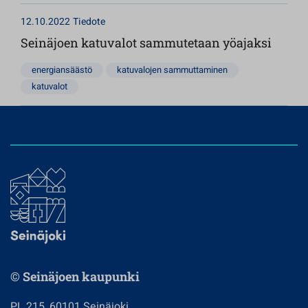
12.10.2022
Tiedote
Seinäjoen katuvalot sammutetaan yöajaksi
energiansäästö
katuvalojen sammuttaminen
katuvalot
© Seinäjoen kaupunki
PL 215, 60101 Seinäjoki