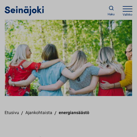
Haku
Valikko
Etusivu
/
Ajankohtaista
/
energiansäästö