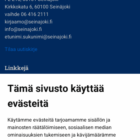
Kirkkokatu 6, 60100 Seinäjoki
vaihde 06 416 2111
kirjaamo@seinajoki.fi
info@seinajoki.fi
etunimi.sukunimi@seinajoki.fi
Tilaa uutiskirje
Linkkejä
Asuminen ja ympäristö
Tämä sivusto käyttää
Kasvatus ja opetus
evästeitä
Kulttuuri ja liikunta
Hallinto
Käytämme evästeitä tarjoamamme sisällön ja
Työ ja yrittäminen
mainosten räätälöimiseen, sosiaalisen median
Osallistu ja asioi
ominaisuuksien tukemiseen ja kävijämäärämme