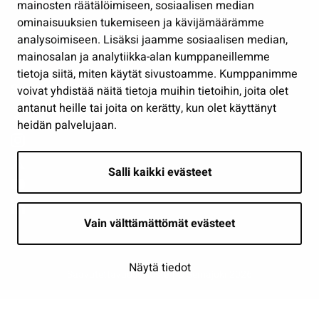
mainosten räätälöimiseen, sosiaalisen median
Osallistu ja asioi
ominaisuuksien tukemiseen ja kävijämäärämme
analysoimiseen. Lisäksi jaamme sosiaalisen median,
Näytä omat evästeasetukseni
mainosalan ja analytiikka-alan kumppaneillemme
tietoja siitä, miten käytät sivustoamme. Kumppanimme
Seuraa meitä
voivat yhdistää näitä tietoja muihin tietoihin, joita olet
antanut heille tai joita on kerätty, kun olet käyttänyt
heidän palvelujaan.
Salli kaikki evästeet
Vain välttämättömät evästeet
Näytä tiedot
Saavutettavuusseloste
| © Seinäjoki 2026