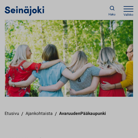
Haku
Valikko
Etusivu
/
Ajankohtaista
/
AvaruudenPääkaupunki