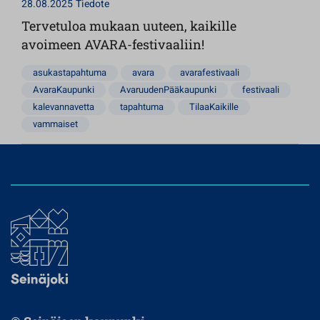
28.08.2025
Tiedote
Tervetuloa mukaan uuteen, kaikille
avoimeen AVARA-festivaaliin!
asukastapahtuma
avara
avarafestivaali
AvaraKaupunki
AvaruudenPääkaupunki
festivaali
kalevannavetta
tapahtuma
TilaaKaikille
vammaiset