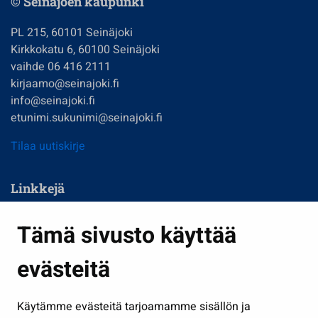
© Seinäjoen kaupunki
PL 215, 60101 Seinäjoki
Kirkkokatu 6, 60100 Seinäjoki
vaihde 06 416 2111
kirjaamo@seinajoki.fi
info@seinajoki.fi
etunimi.sukunimi@seinajoki.fi
Tilaa uutiskirje
Linkkejä
Asuminen ja ympäristö
Tämä sivusto käyttää
Kasvatus ja opetus
evästeitä
Kulttuuri ja liikunta
Hallinto
Käytämme evästeitä tarjoamamme sisällön ja
Työ ja yrittäminen