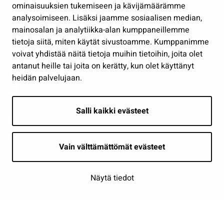
Osallistu ja asioi
ominaisuuksien tukemiseen ja kävijämäärämme
analysoimiseen. Lisäksi jaamme sosiaalisen median,
Näytä omat evästeasetukseni
mainosalan ja analytiikka-alan kumppaneillemme
tietoja siitä, miten käytät sivustoamme. Kumppanimme
Seuraa meitä
voivat yhdistää näitä tietoja muihin tietoihin, joita olet
antanut heille tai joita on kerätty, kun olet käyttänyt
heidän palvelujaan.
Salli kaikki evästeet
Vain välttämättömät evästeet
Näytä tiedot
Saavutettavuusseloste
| © Seinäjoki 2026