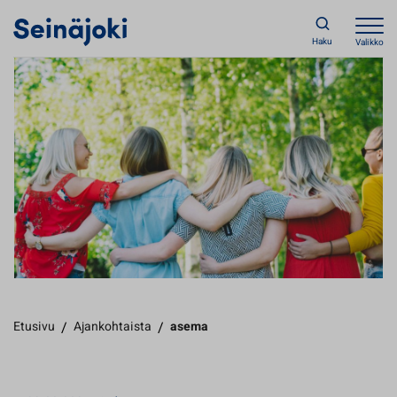
Haku
Valikko
Etusivu
/
Ajankohtaista
/
asema