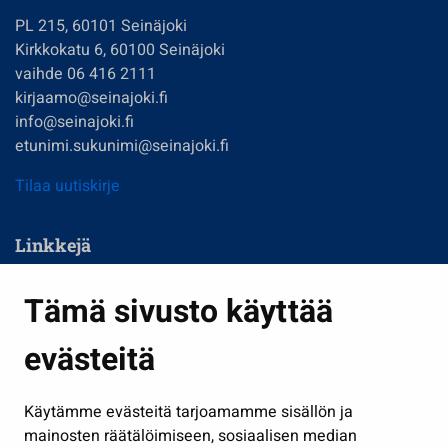
PL 215, 60101 Seinäjoki
Kirkkokatu 6, 60100 Seinäjoki
vaihde 06 416 2111
kirjaamo@seinajoki.fi
info@seinajoki.fi
etunimi.sukunimi@seinajoki.fi
Tilaa uutiskirje
Linkkejä
Asuminen ja ympäristö
Tämä sivusto käyttää
Kasvatus ja opetus
evästeitä
Kulttuuri ja liikunta
Hallinto
Käytämme evästeitä tarjoamamme sisällön ja
Työ ja yrittäminen
mainosten räätälöimiseen, sosiaalisen median