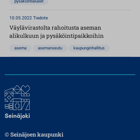
pysäköintialueet
10.05.2022
Tiedote
Väylävirastolta rahoitusta aseman
alikulkuun ja pysäköintipaikkoihin
asema
asemanseutu
kaupunginhallitus
© Seinäjoen kaupunki