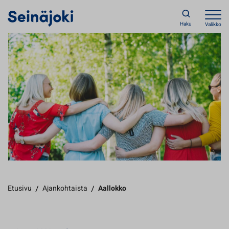
Haku
Valikko
Etusivu
/
Ajankohtaista
/
Aallokko