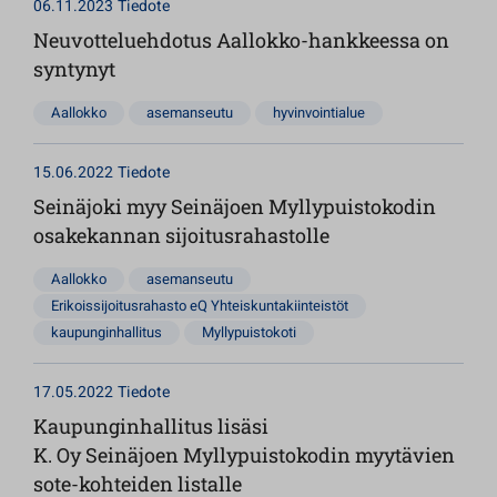
06.11.2023
Tiedote
Neuvotteluehdotus Aallokko-hankkeessa on
syntynyt
Aallokko
asemanseutu
hyvinvointialue
15.06.2022
Tiedote
Seinäjoki myy Seinäjoen Myllypuistokodin
osakekannan sijoitusrahastolle
Aallokko
asemanseutu
Erikoissijoitusrahasto eQ Yhteiskuntakiinteistöt
kaupunginhallitus
Myllypuistokoti
17.05.2022
Tiedote
Kaupunginhallitus lisäsi
K. Oy Seinäjoen Myllypuistokodin myytävien
sote-kohteiden listalle