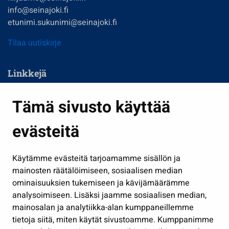
info@seinajoki.fi
etunimi.sukunimi@seinajoki.fi
Tilaa uutiskirje
Linkkejä
Asuminen ja ympäristö
Tämä sivusto käyttää
Kasvatus ja opetus
evästeitä
Kulttuuri ja liikunta
Hallinto
Käytämme evästeitä tarjoamamme sisällön ja
Työ ja yrittäminen
mainosten räätälöimiseen, sosiaalisen median
Osallistu ja asioi
ominaisuuksien tukemiseen ja kävijämäärämme
analysoimiseen. Lisäksi jaamme sosiaalisen median,
Näytä omat evästeasetukseni
mainosalan ja analytiikka-alan kumppaneillemme
tietoja siitä, miten käytät sivustoamme. Kumppanimme