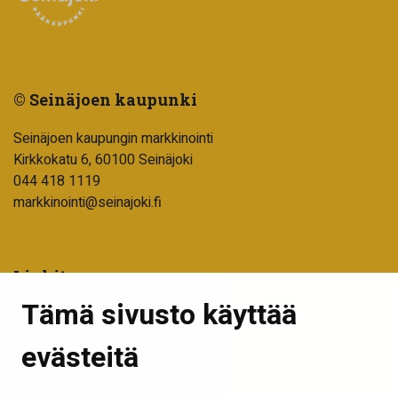
© Seinäjoen kaupunki
Seinäjoen kaupungin markkinointi
Kirkkokatu 6, 60100 Seinäjoki
044 418 1119
markkinointi@seinajoki.fi
Linkit
Tämä sivusto käyttää
Tilaa uutiskirje
Seinäjoen kaupunki
evästeitä
Into Seinäjoki