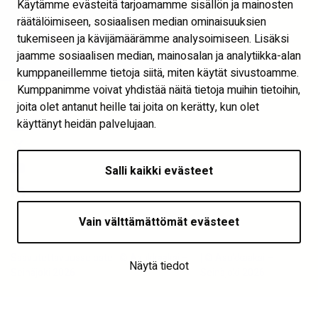
Käytämme evästeitä tarjoamamme sisällön ja mainosten
Visit Seinäjoki
räätälöimiseen, sosiaalisen median ominaisuuksien
Näytä evästeasetukset
tukemiseen ja kävijämäärämme analysoimiseen. Lisäksi
jaamme sosiaalisen median, mainosalan ja analytiikka-alan
Seuraa meitä
kumppaneillemme tietoja siitä, miten käytät sivustoamme.
Kumppanimme voivat yhdistää näitä tietoja muihin tietoihin,
joita olet antanut heille tai joita on kerätty, kun olet
käyttänyt heidän palvelujaan.
Salli kaikki evästeet
Vain välttämättömät evästeet
Saavutettavuusseloste | © Asukkaaksi –
| © Asukkaaksi –
Näytä tiedot
Seinäjoki 2026
Seinäjoki 2026