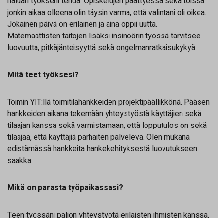
haluan työkseni tehdä. Opiskelujen päättyessä sekä töissä
jonkin aikaa olleena olin täysin varma, että valintani oli oikea.
Jokainen päivä on erilainen ja aina oppii uutta.
Matemaattisten taitojen lisäksi insinöörin työssä tarvitsee
luovuutta, pitkäjänteisyyttä sekä ongelmanratkaisukykyä.
Mitä teet työksesi?
Toimin YIT:llä toimitilahankkeiden projektipäällikkönä. Pääsen
hankkeiden aikana tekemään yhteystyöstä käyttäjien sekä
tilaajan kanssa sekä varmistamaan, että lopputulos on sekä
tilaajaa, että käyttäjiä parhaiten palveleva. Olen mukana
edistämässä hankkeita hankekehityksestä luovutukseen
saakka.
Mikä on parasta työpaikassasi?
Teen työssäni paljon yhteystyötä erilaisten ihmisten kanssa,