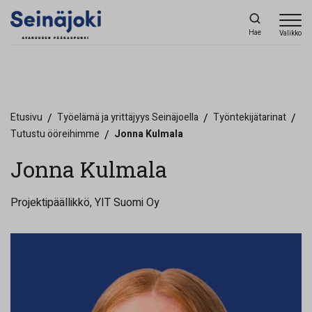
Hae
Valikko
Etusivu
/
Työelämä ja yrittäjyys Seinäjoella
/
Työntekijätarinat
/
Tutustu ööreihimme
/
Jonna Kulmala
Jonna Kulmala
Projektipäällikkö, YIT Suomi Oy