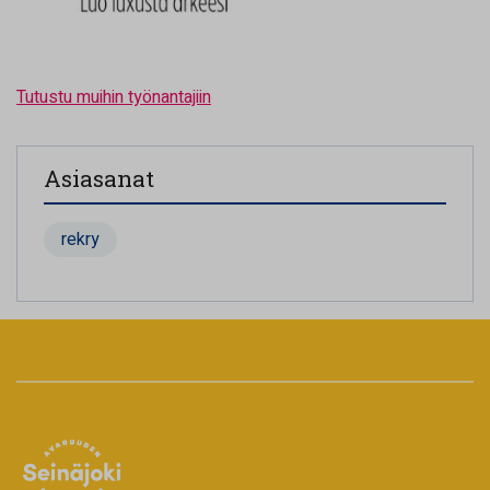
Tutustu muihin työnantajiin
Asiasanat
rekry