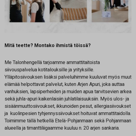
Mitä teette? Montako ihmistä töissä?
Me Talonhengellä tarjoamme ammattitaitoista
siivouspalvelua kotitalouksille ja yrityksille.
Ylläpitosiivouksen lisäksi palveluihimme kuuluvat myös muut
elämää helpottavat palvelut, kuten Arjen Apuri, joka auttaa
vanhuksien, lapsiperheiden ja muiden apua tarvitsevien arkea
sekä juhla-apuri kaikenlaisiin juhlatilaisuuksiin. Myös ulos- ja
sisäänmuuttosiivoukset, ikkunoiden pesut, allergiasiivoukset
ja kuolinpesien tyhjennyssiivoukset hoituvat ammattitaidolla.
Toimimme tällä hetkellä Etelä-Pohjanmaan sekä Pohjanmaan
alueella ja timanttiliigaamme kuuluu n. 20 arjen sankaria.