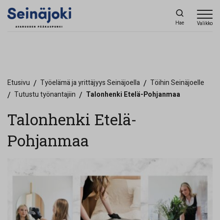
Hae
Valikko
Etusivu
/
Työelämä ja yrittäjyys Seinäjoella
/
Töihin Seinäjoelle
/
Tutustu työnantajiin
/
Talonhenki Etelä-Pohjanmaa
Talonhenki Etelä-
Pohjanmaa