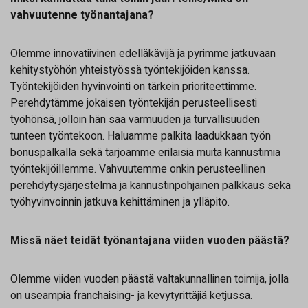
vahvuutenne työnantajana?
Olemme innovatiivinen edelläkävijä ja pyrimme jatkuvaan
kehitystyöhön yhteistyössä työntekijöiden kanssa.
Työntekijöiden hyvinvointi on tärkein prioriteettimme.
Perehdytämme jokaisen työntekijän perusteellisesti
työhönsä, jolloin hän saa varmuuden ja turvallisuuden
tunteen työntekoon. Haluamme palkita laadukkaan työn
bonuspalkalla sekä tarjoamme erilaisia muita kannustimia
työntekijöillemme. Vahvuutemme onkin perusteellinen
perehdytysjärjestelmä ja kannustinpohjainen palkkaus sekä
työhyvinvoinnin jatkuva kehittäminen ja ylläpito.
Missä näet teidät työnantajana viiden vuoden päästä?
Olemme viiden vuoden päästä valtakunnallinen toimija, jolla
on useampia franchaising- ja kevytyrittäjiä ketjussa.