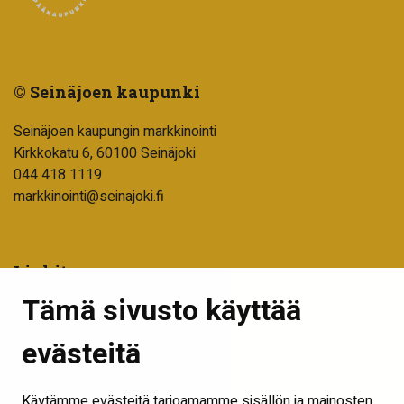
© Seinäjoen kaupunki
Seinäjoen kaupungin markkinointi
Kirkkokatu 6, 60100 Seinäjoki
044 418 1119
markkinointi@seinajoki.fi
Linkit
Tämä sivusto käyttää
Tilaa uutiskirje
Seinäjoen kaupunki
evästeitä
Into Seinäjoki
Käytämme evästeitä tarjoamamme sisällön ja mainosten
Visit Seinäjoki