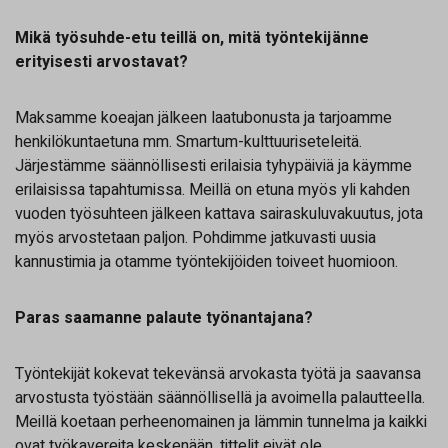
Mikä työsuhde-etu teillä on, mitä työntekijänne
erityisesti arvostavat?
Maksamme koeajan jälkeen laatubonusta ja tarjoamme
henkilökuntaetuna mm. Smartum-kulttuuriseteleitä.
Järjestämme säännöllisesti erilaisia tyhypäiviä ja käymme
erilaisissa tapahtumissa. Meillä on etuna myös yli kahden
vuoden työsuhteen jälkeen kattava sairaskuluvakuutus, jota
myös arvostetaan paljon. Pohdimme jatkuvasti uusia
kannustimia ja otamme työntekijöiden toiveet huomioon.
Paras saamanne palaute työnantajana?
Työntekijät kokevat tekevänsä arvokasta työtä ja saavansa
arvostusta työstään säännöllisellä ja avoimella palautteella.
Meillä koetaan perheenomainen ja lämmin tunnelma ja kaikki
ovat työkavereita keskenään, tittelit eivät ole