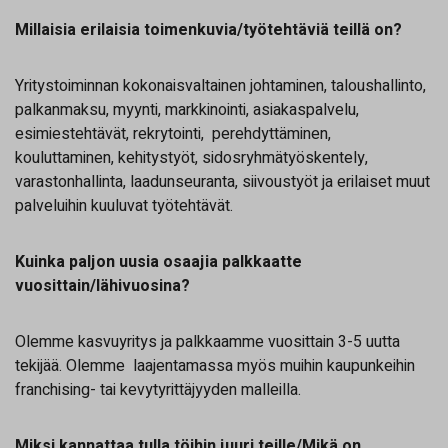
Millaisia erilaisia toimenkuvia/työtehtäviä teillä on?
Yritystoiminnan kokonaisvaltainen johtaminen, taloushallinto,
palkanmaksu, myynti, markkinointi, asiakaspalvelu,
esimiestehtävät, rekrytointi, perehdyttäminen,
kouluttaminen, kehitystyöt, sidosryhmätyöskentely,
varastonhallinta, laadunseuranta, siivoustyöt ja erilaiset muut
palveluihin kuuluvat työtehtävät.
Kuinka paljon uusia osaajia palkkaatte
vuosittain/lähivuosina?
Olemme kasvuyritys ja palkkaamme vuosittain 3-5 uutta
tekijää. Olemme laajentamassa myös muihin kaupunkeihin
franchising- tai kevytyrittäjyyden malleilla.
Miksi kannattaa tulla töihin juuri teille/Mikä on