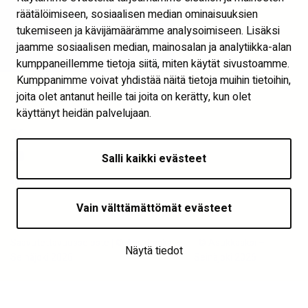
räätälöimiseen, sosiaalisen median ominaisuuksien
Näytä evästeasetukset
tukemiseen ja kävijämäärämme analysoimiseen. Lisäksi
jaamme sosiaalisen median, mainosalan ja analytiikka-alan
Seuraa meitä
kumppaneillemme tietoja siitä, miten käytät sivustoamme.
Kumppanimme voivat yhdistää näitä tietoja muihin tietoihin,
joita olet antanut heille tai joita on kerätty, kun olet
käyttänyt heidän palvelujaan.
Salli kaikki evästeet
Vain välttämättömät evästeet
Saavutettavuusseloste | © Asukkaaksi –
| © Asukkaaksi –
Näytä tiedot
Seinäjoki 2026
Seinäjoki 2026