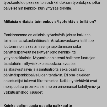
työskentelee pääsääntöisesti kahdeksan työntekijää, jotka
palvelet niin henkilö- kuin yritysasiakkaita.
Millaisia erilaisia toimenkuvia/työtehtäviä teillä on?
Pankissamme on erilaisia työtehtäviä, joissa kaikissa
toimitaan asiakaslähtöisesti. Asiakasvastaava hallitsee
luotonannon, säästämisen ja sijoittamisen sekä
päivittäispalvelut keskittyen joko henkilö- tai
yritysasiakkaisiin. Myynnin assistentti hallitsee luottojen
taustatöihin liittyviä kokonaisuuksia, avustaa
asiakasvastaavia ja asiantuntijoita sekä osallistuu
päivittäispankkipalveluiden tehtäviin. Eri osa-alueiden
asiantuntijat tukevat liiketoimintaa. Kaikki työtehtävät ovat
monipuolisia ja pankissamme on erinomaiset kehittymis- ja
vaikutusmahdollisuudet.
Kuinka paljon uusia osaajia palkkaatte