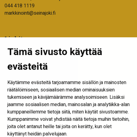
044 418 1119
markkinointi@seinajoki.fi
Linkit
Tämä sivusto käyttää
Tilaa uutiskirje
Seinäjoen kaupunki
evästeitä
Into Seinäjoki
Käytämme evästeitä tarjoamamme sisällön ja mainosten
Visit Seinäjoki
räätälöimiseen, sosiaalisen median ominaisuuksien
Näytä evästeasetukset
tukemiseen ja kävijämäärämme analysoimiseen. Lisäksi
jaamme sosiaalisen median, mainosalan ja analytiikka-alan
Seuraa meitä
kumppaneillemme tietoja siitä, miten käytät sivustoamme.
Kumppanimme voivat yhdistää näitä tietoja muihin tietoihin,
joita olet antanut heille tai joita on kerätty, kun olet
käyttänyt heidän palvelujaan.