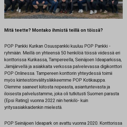
Mitä teette? Montako ihmistä teillä on töissä?
POP Pankki Kurikan Osuuspankki kuuluu POP Pankki -
ryhmään. Meillä on yhteensä 50 henkilöä töissä viidessä eri
konttorissa Kurikassa, Tampereella, Seinäjoen Ideaparkissa,
Jämijärvellä ja asiakkaita verkossa palvelevassa digikonttori
POP Onlinessa. Tampereen konttorin yhteydessä toimii
myös kiinteistönvälitysliikkeemme POP Kotikauppa.
Olemme saaneet kiitosta nopeasta, asiantuntevasta ja
iloisesta palvelustamme, joka oli tutkitusti Suomen parasta
(Epsi Rating) vuonna 2022 niin henkilö- kuin
yritysasiakkaidenkin mielestä.
POP Seinäjoen Ideapark on avattu vuonna 2020. Konttorissa