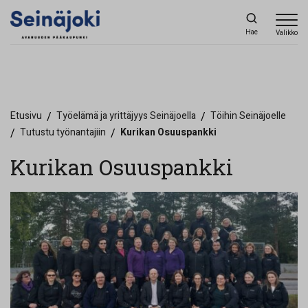
Hae
Valikko
Etusivu
/
Työelämä ja yrittäjyys Seinäjoella
/
Töihin Seinäjoelle
/
Tutustu työnantajiin
/
Kurikan Osuuspankki
Kurikan Osuuspankki