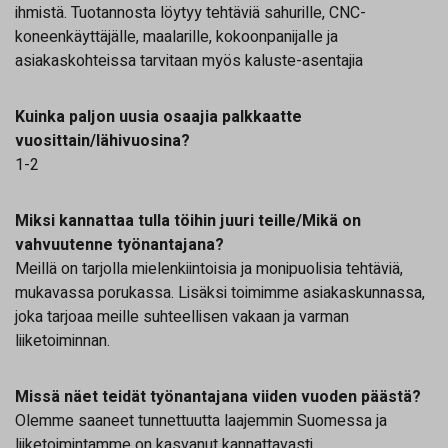
ihmistä. Tuotannosta löytyy tehtäviä sahurille, CNC-
koneenkäyttäjälle, maalarille, kokoonpanijalle ja
asiakaskohteissa tarvitaan myös kaluste-asentajia
Kuinka paljon uusia osaajia palkkaatte
vuosittain/lähivuosina?
1-2
Miksi kannattaa tulla töihin juuri teille/Mikä on
vahvuutenne työnantajana?
Meillä on tarjolla mielenkiintoisia ja monipuolisia tehtäviä,
mukavassa porukassa. Lisäksi toimimme asiakaskunnassa,
joka tarjoaa meille suhteellisen vakaan ja varman
liiketoiminnan.
Missä näet teidät työnantajana viiden vuoden päästä?
Olemme saaneet tunnettuutta laajemmin Suomessa ja
liiketoimintamme on kasvanut kannattavasti.