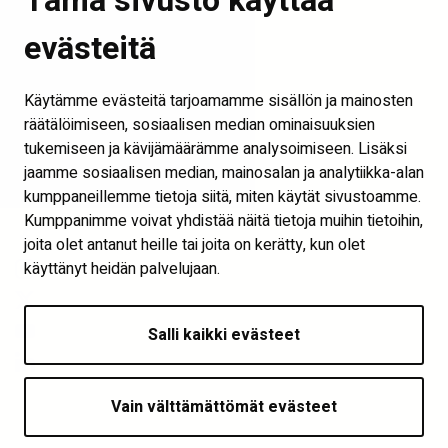
Tämä sivusto käyttää
Tilaa uutiskirje
Seinäjoen kaupunki
evästeitä
Into Seinäjoki
Käytämme evästeitä tarjoamamme sisällön ja mainosten
Visit Seinäjoki
räätälöimiseen, sosiaalisen median ominaisuuksien
Näytä evästeasetukset
tukemiseen ja kävijämäärämme analysoimiseen. Lisäksi
jaamme sosiaalisen median, mainosalan ja analytiikka-alan
Seuraa meitä
kumppaneillemme tietoja siitä, miten käytät sivustoamme.
Kumppanimme voivat yhdistää näitä tietoja muihin tietoihin,
joita olet antanut heille tai joita on kerätty, kun olet
käyttänyt heidän palvelujaan.
Salli kaikki evästeet
Vain välttämättömät evästeet