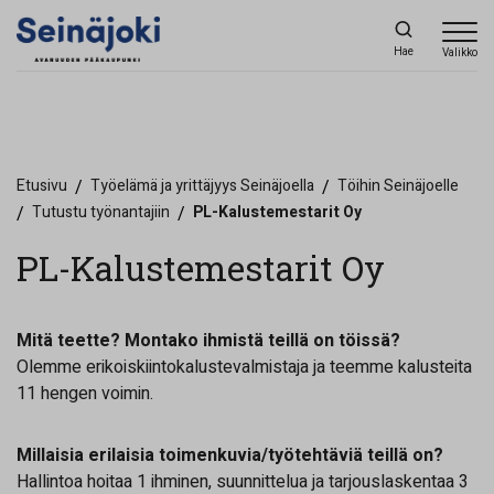
Hae
Valikko
Etusivu
/
Työelämä ja yrittäjyys Seinäjoella
/
Töihin Seinäjoelle
/
Tutustu työnantajiin
/
PL-Kalustemestarit Oy
PL-Kalustemestarit Oy
Mitä teette? Montako ihmistä teillä on töissä?
Olemme erikoiskiintokalustevalmistaja ja teemme kalusteita
11 hengen voimin.
Millaisia erilaisia toimenkuvia/työtehtäviä teillä on?
Hallintoa hoitaa 1 ihminen, suunnittelua ja tarjouslaskentaa 3