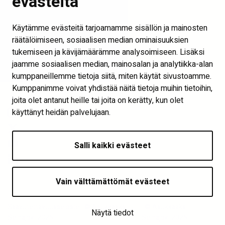
evästeitä
Into Seinäjoki
Käytämme evästeitä tarjoamamme sisällön ja mainosten
Visit Seinäjoki
räätälöimiseen, sosiaalisen median ominaisuuksien
Näytä evästeasetukset
tukemiseen ja kävijämäärämme analysoimiseen. Lisäksi
jaamme sosiaalisen median, mainosalan ja analytiikka-alan
Seuraa meitä
kumppaneillemme tietoja siitä, miten käytät sivustoamme.
Kumppanimme voivat yhdistää näitä tietoja muihin tietoihin,
joita olet antanut heille tai joita on kerätty, kun olet
käyttänyt heidän palvelujaan.
Salli kaikki evästeet
Vain välttämättömät evästeet
Saavutettavuusseloste | © Asukkaaksi –
| © Asukkaaksi –
Näytä tiedot
Seinäjoki 2026
Seinäjoki 2026