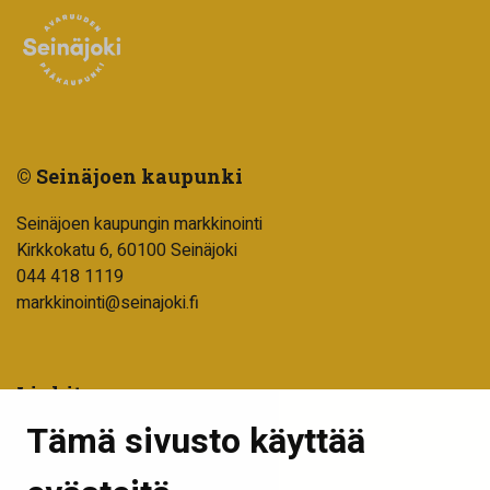
© Seinäjoen kaupunki
Seinäjoen kaupungin markkinointi
Kirkkokatu 6, 60100 Seinäjoki
044 418 1119
markkinointi@seinajoki.fi
Linkit
Tämä sivusto käyttää
Tilaa uutiskirje
Seinäjoen kaupunki