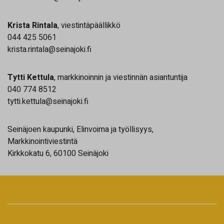
Krista Rintala
, viestintäpäällikkö
044 425 5061
krista.rintala@seinajoki.fi
Tytti Kettula
, markkinoinnin ja viestinnän asiantuntija
040 774 8512
tytti.kettula@seinajoki.fi
Seinäjoen kaupunki, Elinvoima ja työllisyys,
Markkinointiviestintä
Kirkkokatu 6, 60100 Seinäjoki