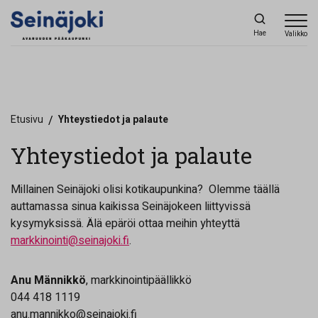
Hae
Valikko
Etusivu
/
Yhteystiedot ja palaute
Yhteystiedot ja palaute
Millainen Seinäjoki olisi kotikaupunkina? Olemme täällä
auttamassa sinua kaikissa Seinäjokeen liittyvissä
kysymyksissä. Älä epäröi ottaa meihin yhteyttä
markkinointi@seinajoki.fi
.
Anu Männikkö
, markkinointipäällikkö
044 418 1119
anu.mannikko@seinajoki.fi