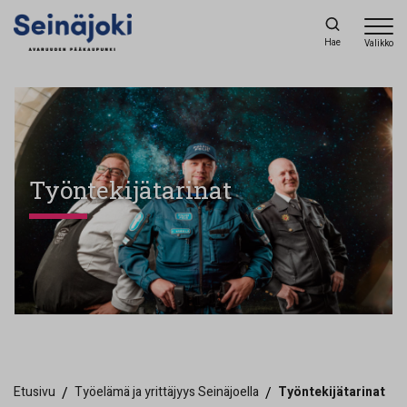
Hae
Valikko
Työntekijätarinat
Etusivu
/
Työelämä ja yrittäjyys Seinäjoella
/
Työntekijätarinat