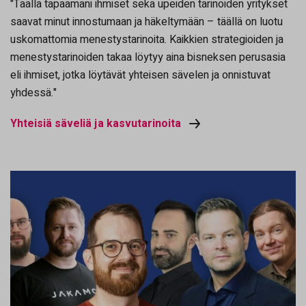
"Täällä tapaamani ihmiset sekä upeiden tarinoiden yritykset
saavat minut innostumaan ja häkeltymään – täällä on luotu
uskomattomia menestystarinoita. Kaikkien strategioiden ja
menestystarinoiden takaa löytyy aina bisneksen perusasia
eli ihmiset, jotka löytävät yhteisen sävelen ja onnistuvat
yhdessä."
Yhteisiä säveliä ja kasvutarinoita