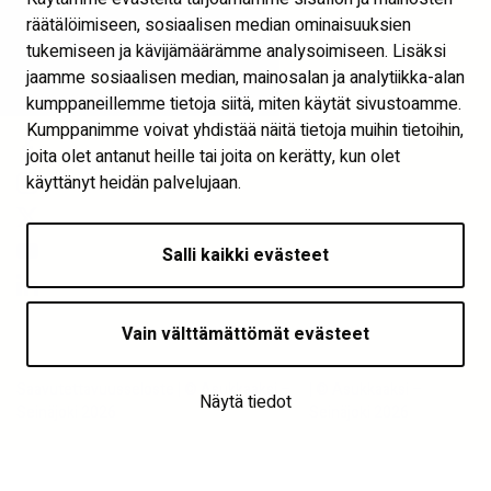
Visit Seinäjoki
räätälöimiseen, sosiaalisen median ominaisuuksien
Näytä evästeasetukset
tukemiseen ja kävijämäärämme analysoimiseen. Lisäksi
jaamme sosiaalisen median, mainosalan ja analytiikka-alan
Seuraa meitä
kumppaneillemme tietoja siitä, miten käytät sivustoamme.
Kumppanimme voivat yhdistää näitä tietoja muihin tietoihin,
joita olet antanut heille tai joita on kerätty, kun olet
käyttänyt heidän palvelujaan.
Salli kaikki evästeet
Vain välttämättömät evästeet
Saavutettavuusseloste | © Asukkaaksi –
| © Asukkaaksi –
Näytä tiedot
Seinäjoki 2026
Seinäjoki 2026