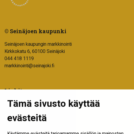
© Seinäjoen kaupunki
Seinäjoen kaupungin markkinointi
Kirkkokatu 6, 60100 Seinäjoki
044 418 1119
markkinointi@seinajoki.fi
Linkit
Tämä sivusto käyttää
Tilaa uutiskirje
Seinäjoen kaupunki
evästeitä
Into Seinäjoki
Käytämme evästeitä tarjoamamme sisällön ja mainosten