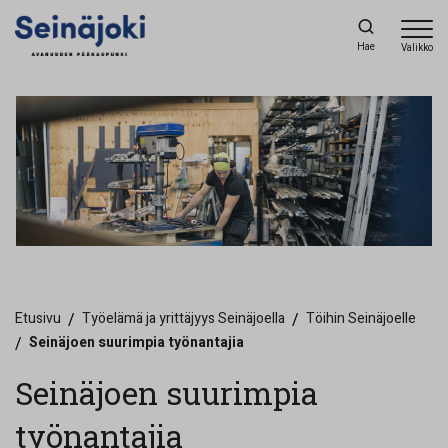
Hae
Valikko
Etusivu
/
Työelämä ja yrittäjyys Seinäjoella
/
Töihin Seinäjoelle
/
Seinäjoen suurimpia työnantajia
Seinäjoen suurimpia
työnantajia