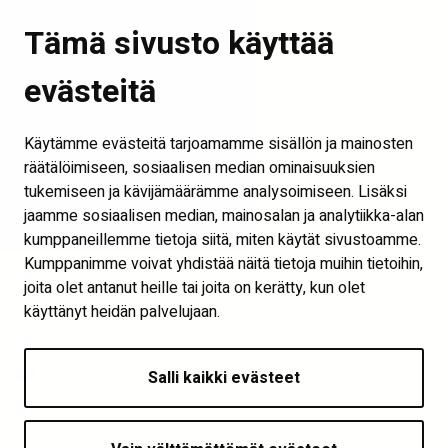
Tämä sivusto käyttää
Tilaa uutiskirje
Seinäjoen kaupunki
evästeitä
Into Seinäjoki
Käytämme evästeitä tarjoamamme sisällön ja mainosten
Visit Seinäjoki
räätälöimiseen, sosiaalisen median ominaisuuksien
Näytä evästeasetukset
tukemiseen ja kävijämäärämme analysoimiseen. Lisäksi
jaamme sosiaalisen median, mainosalan ja analytiikka-alan
Seuraa meitä
kumppaneillemme tietoja siitä, miten käytät sivustoamme.
Kumppanimme voivat yhdistää näitä tietoja muihin tietoihin,
joita olet antanut heille tai joita on kerätty, kun olet
käyttänyt heidän palvelujaan.
Salli kaikki evästeet