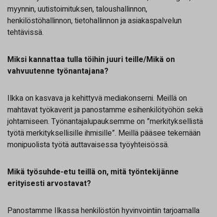
myynnin, uutistoimituksen, taloushallinnon,
henkilöstöhallinnon, tietohallinnon ja asiakaspalvelun
tehtävissä.
Miksi kannattaa tulla töihin juuri teille/Mikä on
vahvuutenne työnantajana?
Ilkka on kasvava ja kehittyvä mediakonserni. Meillä on
mahtavat työkaverit ja panostamme esihenkilötyöhön sekä
johtamiseen. Työnantajalupauksemme on ”merkityksellistä
työtä merkityksellisille ihmisille”. Meillä pääsee tekemään
monipuolista työtä auttavaisessa työyhteisössä.
Mikä työsuhde-etu teillä on, mitä työntekijänne
erityisesti arvostavat?
Panostamme Ilkassa henkilöstön hyvinvointiin tarjoamalla