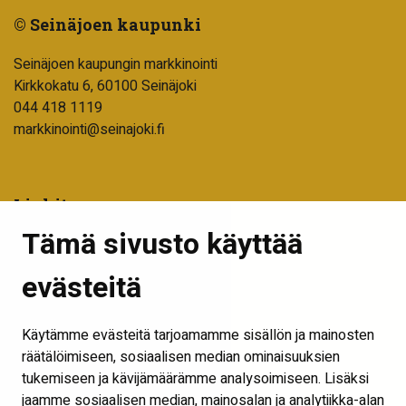
© Seinäjoen kaupunki
Seinäjoen kaupungin markkinointi
Kirkkokatu 6, 60100 Seinäjoki
044 418 1119
markkinointi@seinajoki.fi
Linkit
Tämä sivusto käyttää
Tilaa uutiskirje
Seinäjoen kaupunki
evästeitä
Into Seinäjoki
Käytämme evästeitä tarjoamamme sisällön ja mainosten
Visit Seinäjoki
räätälöimiseen, sosiaalisen median ominaisuuksien
Näytä evästeasetukset
tukemiseen ja kävijämäärämme analysoimiseen. Lisäksi
jaamme sosiaalisen median, mainosalan ja analytiikka-alan