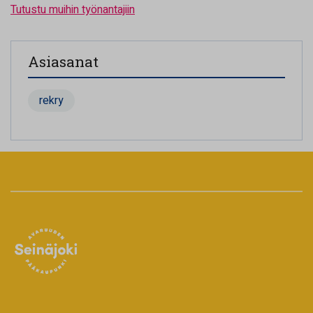
Tutustu muihin työnantajiin
Asiasanat
rekry