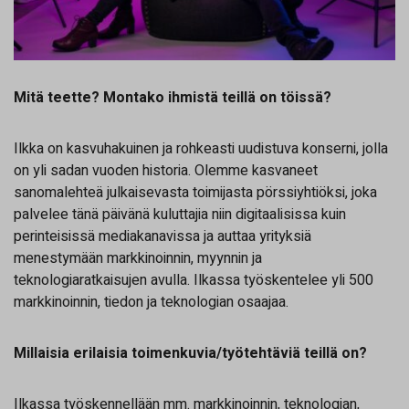
Mitä teette? Montako ihmistä teillä on töissä?
Ilkka on kasvuhakuinen ja rohkeasti uudistuva konserni, jolla
on yli sadan vuoden historia. Olemme kasvaneet
sanomalehteä julkaisevasta toimijasta pörssiyhtiöksi, joka
palvelee tänä päivänä kuluttajia niin digitaalisissa kuin
perinteisissä mediakanavissa ja auttaa yrityksiä
menestymään markkinoinnin, myynnin ja
teknologiaratkaisujen avulla. Ilkassa työskentelee yli 500
markkinoinnin, tiedon ja teknologian osaajaa.
Millaisia erilaisia toimenkuvia/työtehtäviä teillä on?
Ilkassa työskennellään mm. markkinoinnin, teknologian,