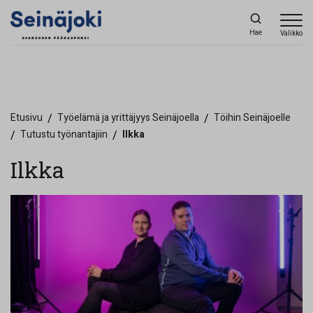
Hae
Valikko
Etusivu
/
Työelämä ja yrittäjyys Seinäjoella
/
Töihin Seinäjoelle
/
Tutustu työnantajiin
/
Ilkka
Ilkka