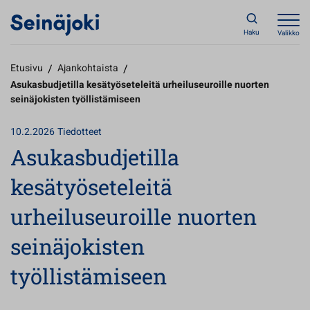
Haku
Valikko
Etusivu
/
Ajankohtaista
/
Asukasbudjetilla kesätyöseteleitä urheiluseuroille nuorten
seinäjokisten työllistämiseen
10.2.2026
Tiedotteet
Asukasbudjetilla
kesätyöseteleitä
urheiluseuroille nuorten
seinäjokisten
työllistämiseen