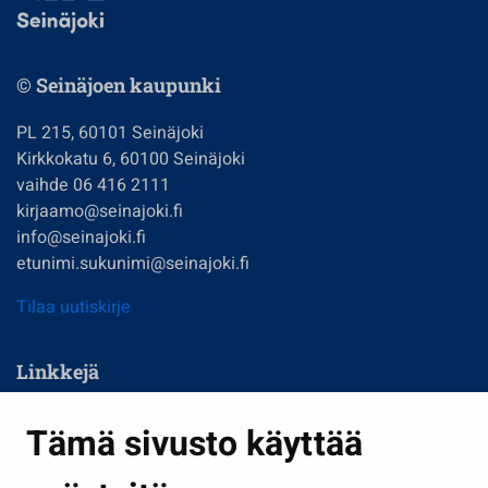
© Seinäjoen kaupunki
PL 215, 60101 Seinäjoki
Kirkkokatu 6, 60100 Seinäjoki
vaihde 06 416 2111
kirjaamo@seinajoki.fi
info@seinajoki.fi
etunimi.sukunimi@seinajoki.fi
Tilaa uutiskirje
Linkkejä
Asuminen ja ympäristö
Tämä sivusto käyttää
Kasvatus ja opetus