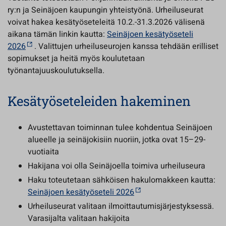
ry:n ja Seinäjoen kaupungin yhteistyönä. Urheiluseurat
voivat hakea kesätyöseteleitä 10.2.-31.3.2026 välisenä
aikana tämän linkin kautta:
Seinäjoen kesätyöseteli
2026
. Valittujen urheiluseurojen kanssa tehdään erilliset
sopimukset ja heitä myös koulutetaan
työnantajuuskoulutuksella.
Kesätyöseteleiden hakeminen
Avustettavan toiminnan tulee kohdentua Seinäjoen
alueelle ja seinäjokisiin nuoriin, jotka ovat 15–29-
vuotiaita
Hakijana voi olla Seinäjoella toimiva urheiluseura
Haku toteutetaan sähköisen hakulomakkeen kautta:
Seinäjoen kesätyöseteli 2026
Urheiluseurat valitaan ilmoittautumisjärjestyksessä.
Varasijalta valitaan hakijoita