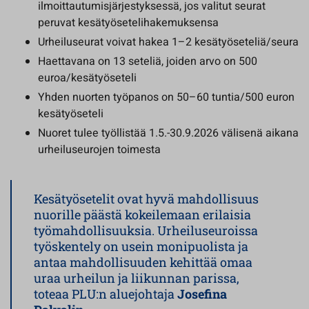
ilmoittautumisjärjestyksessä, jos valitut seurat
peruvat kesätyösetelihakemuksensa
Urheiluseurat voivat hakea 1–2 kesätyöseteliä/seura
Haettavana on 13 seteliä, joiden arvo on 500
euroa/kesätyöseteli
Yhden nuorten työpanos on 50–60 tuntia/500 euron
kesätyöseteli
Nuoret tulee työllistää 1.5.-30.9.2026 välisenä aikana
urheiluseurojen toimesta
Kesätyösetelit ovat hyvä mahdollisuus
nuorille päästä kokeilemaan erilaisia
työmahdollisuuksia. Urheiluseuroissa
työskentely on usein monipuolista ja
antaa mahdollisuuden kehittää omaa
uraa urheilun ja liikunnan parissa,
toteaa PLU:n aluejohtaja
Josefina