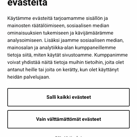
evästeitä
Kulttuuri ja liikunta
Hallinto
Käytämme evästeitä tarjoamamme sisällön ja
Työ ja yrittäminen
mainosten räätälöimiseen, sosiaalisen median
Osallistu ja asioi
ominaisuuksien tukemiseen ja kävijämäärämme
analysoimiseen. Lisäksi jaamme sosiaalisen median,
Näytä omat evästeasetukseni
mainosalan ja analytiikka-alan kumppaneillemme
tietoja siitä, miten käytät sivustoamme. Kumppanimme
Seuraa meitä
voivat yhdistää näitä tietoja muihin tietoihin, joita olet
antanut heille tai joita on kerätty, kun olet käyttänyt
heidän palvelujaan.
Salli kaikki evästeet
Vain välttämättömät evästeet