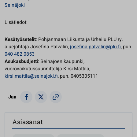
Seinäjoki
Lisätiedot:
Kesätyösetelit
: Pohjanmaan Liikunta ja Urheilu PLU ry,
aluejohtaja Josefina Palvalin,
josefina.palvalin@plu.fi
, puh.
040 482 0853
Asukasbudjetti
: Seinäjoen kaupunki,
vuorovaikutussuunnittelija Kirsi Mattila,
kirsi.mattila@seinajoki.fi
, puh. 0405305111
Jaa
Asiasanat