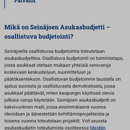
Palvalin
.
Mikä on Seinäjoen Asukasbudjetti –
osallistuva budjetointi?
Seinäjoella osallistuvaa budjetointia toteutetaan
asukasbudjettina. Osallistuva budjetointi on toimintatapa,
jossa asukkaat otetaan mukaan yhteisiä verovaroja
koskevaan keskusteluun, suunnitteluun ja
päätöksentekoon. Osallistuvan budjetoinnin taustalla on
ajatus suorasta ja osallistuvasta demokratiasta, jossa
asukkaat päättävät, miten kaupungin käytössä olevia
julkisia varoja käytetään. Seinäjoen asukasbudjetti on
kaksivuotinen malli, jossa ensimmäisenä vuonna
ideoidaan ja äänestetään kehittämisprojekteista ja
toisena vuonna toteutetaan projektit. Voit seurata
asukasbudjetin toteutumista osoitteessa
Meidän