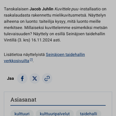
Tanskalaisen
Jacob Juhlin
Kuvittele puu
-installaatio on
raakalaudasta rakennettu mielikuvitusmetsä. Näyttelyn
aiheena on luonto: taiteilija kysyy, mitä luonto meille
merkitsee. Millaiseksi kuvittelemme esimerkiksi metsän
tulevaisuuden? Näyttely on esillä Seinäjoen taidehallin
Vintillä (3. krs) 16.11.2024 asti.
Lisätietoa näyttelyistä
Seinäjoen taidehallin
verkkosivuilta
.
Jaa
Asiasanat
kulttuuri
kulttuuripalvelut
taidehalli