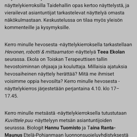
näyttelykierroksilla Taidehallin opas kertoo näyttelystä, ja
vierailevat asiantuntijat tarkastelevat näyttelyä omasta
näkökulmastaan. Keskustelussa on tilaa myös yleisön
kommenteille ja kysymyksille.
Kerro minulle hevosesta -näyttelykierroksella tarkastellaan
Hevonen, robotti & mittaamaton
-näyttelyä
Teea Ekolan
seurassa. Ekola on Toiskan Terapeuttisen tallin
hevostoiminnan ohjaaja ja kouluttaja. Millaisia ajatuksia
hevosaiheinen näyttely herättää? Mitä me ihmiset
voisimme oppia hevosilta? Kerro minulle hevosesta -
näyttelykierros järjestetään perjantaina 4.10. klo 17–
17.45.
Kerro minulle metsästä -näyttelykierroksella tutustutaan
Kuvittele puu
-näyttelyyn metsän asiantuntijoiden
seurassa. Biologit
Hannu Tuomisto
ja T
aina Ranta-
Maunus
Etelä-Pohjanmaan luonnonsuojeluyhdistyksestä