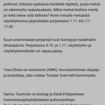
pohtivat, millaisia ajatuksia herättää näyttely, jossa metsä
on rakennettu raakalaudasta. Miksi metsä kiehtoo meitä,
ja mikä tekee siitä tärkeän? Kerro minulle metsästä -
näyttelykierros järjestetään perjantaina 1.11. klo 17–
17.45.
Kuun ensimmäiset perjantait ovat Seinäjoen taidehallin
ilmaispäiviä. Perjantaina 4.10. ja 1.11. näyttelyihin ja
näyttelykierroksille on vapaa pääsy.
Teea Ekola on sosionomi (AMK), hevostoiminnan ohjaaja
ja kouluttaja, joka vastaa Toiskan Sote-talli-toiminnasta.
Hannu Tuomisto on biologi ja Etelä-Pohjanmaan
luonnonsuojeluyhdistyksen puheenjohtaja.