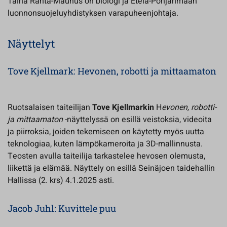
Taina Ranta-Maunus on biologi ja Etelä-Pohjanmaan
luonnonsuojeluyhdistyksen varapuheenjohtaja.
Näyttelyt
Tove Kjellmark: Hevonen, robotti ja mittaamaton
Ruotsalaisen taiteilijan
Tove Kjellmarkin
H
evonen, robotti-
ja mittaamaton
-näyttelyssä on esillä veistoksia, videoita
ja piirroksia, joiden tekemiseen on käytetty myös uutta
teknologiaa, kuten lämpökameroita ja 3D-mallinnusta.
Teosten avulla taiteilija tarkastelee hevosen olemusta,
liikettä ja elämää. Näyttely on esillä Seinäjoen taidehallin
Hallissa (2. krs) 4.1.2025 asti.
Jacob Juhl: Kuvittele puu