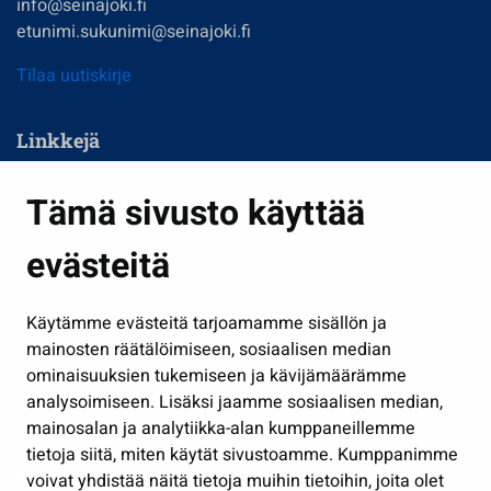
info@seinajoki.fi
etunimi.sukunimi@seinajoki.fi
Tilaa uutiskirje
Linkkejä
Asuminen ja ympäristö
Tämä sivusto käyttää
Kasvatus ja opetus
evästeitä
Kulttuuri ja liikunta
Hallinto
Käytämme evästeitä tarjoamamme sisällön ja
Työ ja yrittäminen
mainosten räätälöimiseen, sosiaalisen median
Osallistu ja asioi
ominaisuuksien tukemiseen ja kävijämäärämme
analysoimiseen. Lisäksi jaamme sosiaalisen median,
Näytä omat evästeasetukseni
mainosalan ja analytiikka-alan kumppaneillemme
tietoja siitä, miten käytät sivustoamme. Kumppanimme
Seuraa meitä
voivat yhdistää näitä tietoja muihin tietoihin, joita olet