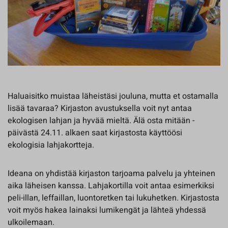
Haluaisitko muistaa läheistäsi jouluna, mutta et ostamalla
lisää tavaraa? Kirjaston avustuksella voit nyt antaa
ekologisen lahjan ja hyvää mieltä. Älä osta mitään -
päivästä 24.11. alkaen saat kirjastosta käyttöösi
ekologisia lahjakortteja.
Ideana on yhdistää kirjaston tarjoama palvelu ja yhteinen
aika läheisen kanssa. Lahjakortilla voit antaa esimerkiksi
peli-illan, leffaillan, luontoretken tai lukuhetken. Kirjastosta
voit myös hakea lainaksi lumikengät ja lähteä yhdessä
ulkoilemaan.