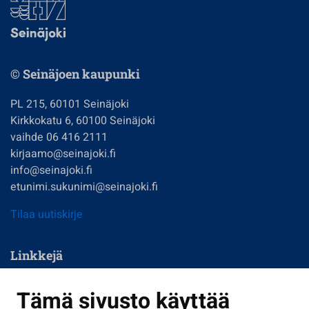
© Seinäjoen kaupunki
PL 215, 60101 Seinäjoki
Kirkkokatu 6, 60100 Seinäjoki
vaihde 06 416 2111
kirjaamo@seinajoki.fi
info@seinajoki.fi
etunimi.sukunimi@seinajoki.fi
Tilaa uutiskirje
Linkkejä
Asuminen ja ympäristö
Tämä sivusto käyttää