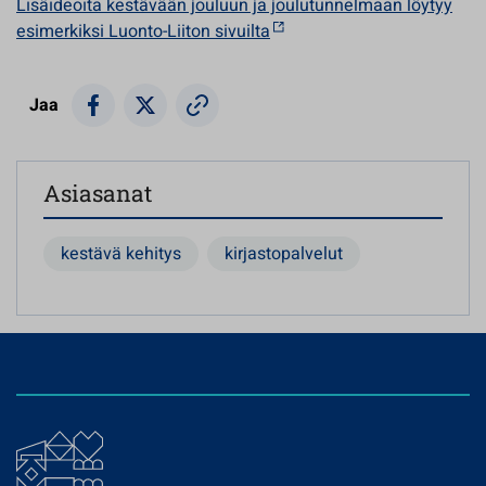
Lisäideoita kestävään jouluun ja joulutunnelmaan löytyy
esimerkiksi Luonto-Liiton sivuilta
Jaa
Asiasanat
kestävä kehitys
kirjastopalvelut