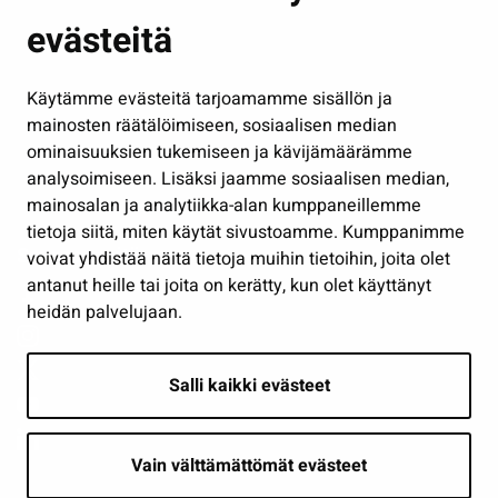
Kasvatus ja opetus
evästeitä
Kulttuuri ja liikunta
Hallinto
Käytämme evästeitä tarjoamamme sisällön ja
Työ ja yrittäminen
mainosten räätälöimiseen, sosiaalisen median
Osallistu ja asioi
ominaisuuksien tukemiseen ja kävijämäärämme
analysoimiseen. Lisäksi jaamme sosiaalisen median,
Näytä omat evästeasetukseni
mainosalan ja analytiikka-alan kumppaneillemme
tietoja siitä, miten käytät sivustoamme. Kumppanimme
Seuraa meitä
voivat yhdistää näitä tietoja muihin tietoihin, joita olet
antanut heille tai joita on kerätty, kun olet käyttänyt
heidän palvelujaan.
Salli kaikki evästeet
Vain välttämättömät evästeet