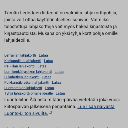
Tämän tiedotteen liitteenä on valmiita lahjakorttipohjia,
joista voit ottaa käyttöön itsellesi sopivan. Valmiiksi
tulostettuja lahjakortteja voit myös hakea kirjastoista ja
kirjastoautoista. Mukana on yksi tyhjä korttipohja omille
lahjaideoille.
Leffaillan lahjakortti
Lataa
Kokkausillan lahjakortti
Lataa
Peli-illan lahjakortti
Lataa
Lumikenkäilyretken lahjakortti
Lataa
Lukuhetken lahjakortti
Lataa
Pulkkamäkiretken lahjakortti
Lataa
Luontoretken lahjakortti
Lataa
Tyhjä lahjakortti omalle idealle
Lataa
Luontoliiton Älä osta mitään -päivää vietetään joka vuosi
kiitospäivän jälkeisenä perjantaina.
Lue lisää päivästä
Luonto-Liiton sivuilta.