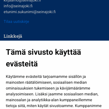
kirjaamo@seinajoki.fi
info@seinajoki.fi
etunimi.sukunimi@seinajoki.fi
Tilaa uutiskirje
Linkkejä
Asuminen ja ympäristö
Tämä sivusto käyttää
Kasvatus ja opetus
evästeitä
Kulttuuri ja liikunta
Hallinto
Käytämme evästeitä tarjoamamme sisällön ja
Työ ja yrittäminen
mainosten räätälöimiseen, sosiaalisen median
Osallistu ja asioi
ominaisuuksien tukemiseen ja kävijämäärämme
analysoimiseen. Lisäksi jaamme sosiaalisen median,
Näytä omat evästeasetukseni
mainosalan ja analytiikka-alan kumppaneillemme
tietoja siitä, miten käytät sivustoamme. Kumppanimme