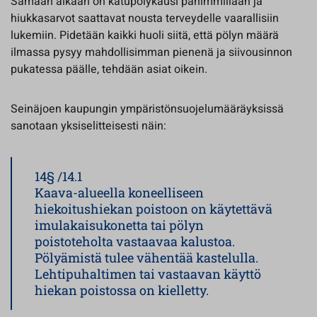
Samaan aikaan on katupölykausi pahimmillaan ja
hiukkasarvot saattavat nousta terveydelle vaarallisiin
lukemiin. Pidetään kaikki huoli siitä, että pölyn määrä
ilmassa pysyy mahdollisimman pienenä ja siivousinnon
pukatessa päälle, tehdään asiat oikein.
Seinäjoen kaupungin ympäristönsuojelumääräyksissä
sanotaan yksiselitteisesti näin:
14§ /14.1
Kaava-alueella koneelliseen
hiekoitushiekan poistoon on käytettävä
imulakaisukonetta tai pölyn
poistoteholta vastaavaa kalustoa.
Pölyämistä tulee vähentää kastelulla.
Lehtipuhaltimen tai vastaavan käyttö
hiekan poistossa on kielletty.