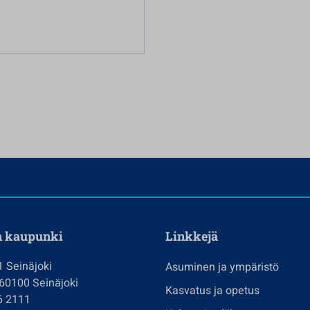
n kaupunki
Linkkejä
1 Seinäjoki
Asuminen ja ympäristö
 60100 Seinäjoki
Kasvatus ja opetus
6 2111