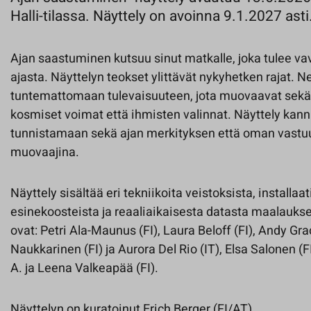
Halli-tilassa. Näyttely on avoinna 9.1.2027 asti
Ajan saastuminen kutsuu sinut matkalle, joka tulee va
ajasta. Näyttelyn teokset ylittävät nykyhetken rajat. Ne
tuntemattomaan tulevaisuuteen, jota muovaavat sekä e
kosmiset voimat että ihmisten valinnat. Näyttely kan
tunnistamaan sekä ajan merkityksen että oman vast
muovaajina.
Näyttely sisältää eri tekniikoita veistoksista, installaat
esinekoosteista ja reaaliaikaisesta datasta maalauksee
ovat: Petri Ala-Maunus (FI), Laura Beloff (FI), Andy Grac
Naukkarinen (FI) ja Aurora Del Rio (IT), Elsa Salonen (FI
A. ja Leena Valkeapää (FI).
Näyttelyn on kuratoinut Erich Berger (FI/AT).