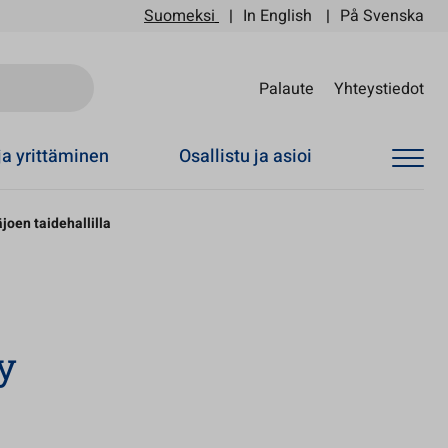
Suomeksi
In English
På Svenska
Sii
Palaute
Yhteystiedot
ja yrittäminen
Osallistu ja asioi
oen taidehallilla
y