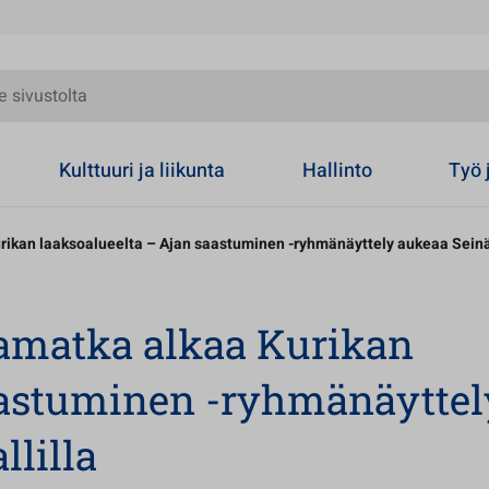
olta
Kulttuuri ja liikunta
Hallinto
Työ 
urikan laaksoalueelta – Ajan saastuminen -ryhmänäyttely aukeaa Seinäj
kamatka alkaa Kurikan
aastuminen -ryhmänäyttel
llilla