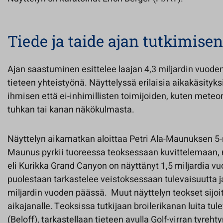
Tiede ja taide ajan tutkimise
Ajan saastuminen esittelee laajan 4,3 miljardin vuoden
tieteen yhteistyönä. Näyttelyssä erilaisia aikakäsityks
ihmisen että ei-inhimillisten toimijoiden, kuten meteori
tuhkan tai kanan näkökulmasta.
Näyttelyn aikamatkan aloittaa Petri Ala-Maunuksen 5
Maunus pyrkii tuoreessa teoksessaan kuvittelemaan, 
eli Kurikka Grand Canyon on näyttänyt 1,5 miljardia vu
puolestaan tarkastelee veistoksessaan tulevaisuutta ja
miljardin vuoden päässä. Muut näyttelyn teokset sijoit
aikajanalle. Teoksissa tutkijaan broilerikanan luita tul
(Beloff), tarkastellaan tieteen avulla Golf-virran tyre