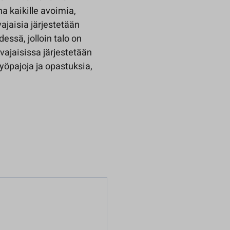
na kaikille avoimia,
ajaisia järjestetään
ssä, jolloin talo on
ajaisissa järjestetään
työpajoja ja opastuksia,