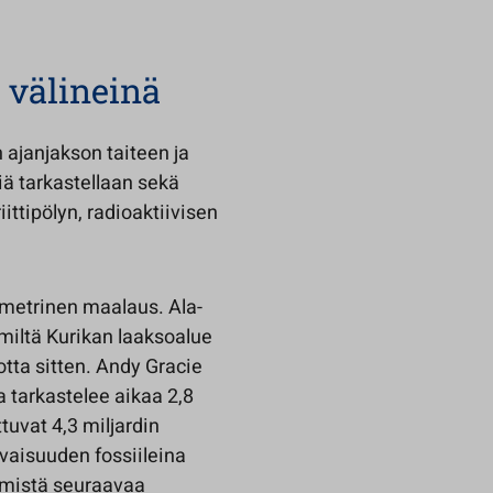
n välineinä
 ajanjakson taiteen ja
iä tarkastellaan sekä
ittipölyn, radioaktiivisen
-metrinen maalaus. Ala-
miltä Kurikan laaksoalue
otta sitten. Andy Gracie
 tarkastelee aikaa 2,8
tuvat 4,3 miljardin
evaisuuden fossiileina
htymistä seuraavaa