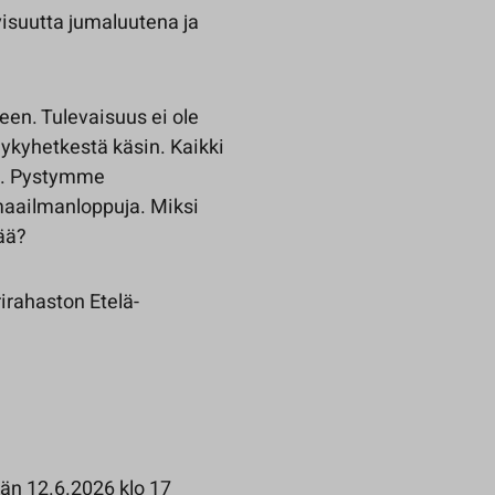
visuutta jumaluutena ja
een. Tulevaisuus ei ole
nykyhetkestä käsin. Kaikki
a. Pystymme
 maailmanloppuja. Miksi
ää?
irahaston Etelä-
än 12.6.2026 klo 17