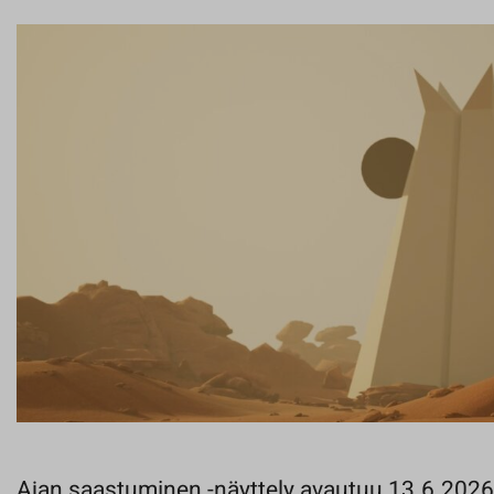
Ajan saastuminen -näyttely avautuu 13.6.2026 