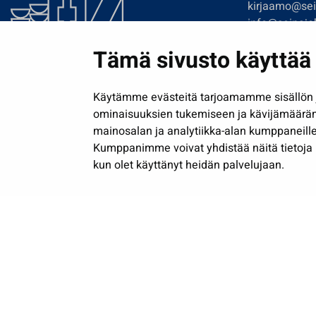
kirjaamo@sein
info@seinajok
etunimi.sukun
Tämä sivusto käyttää 
Tilaa uutiskir
Käytämme evästeitä tarjoamamme sisällön j
ominaisuuksien tukemiseen ja kävijämäärä
mainosalan ja analytiikka-alan kumppaneille
Kumppanimme voivat yhdistää näitä tietoja muih
kun olet käyttänyt heidän palvelujaan.