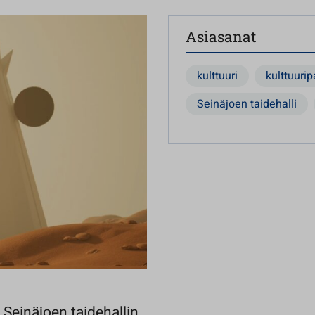
Asiasanat
kulttuuri
kulttuurip
Seinäjoen taidehalli
Seinäjoen taidehallin