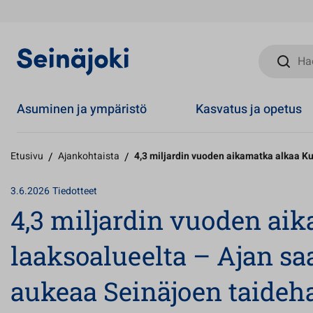
Hae sivust
Asuminen ja ympäristö
Kasvatus ja opetus
Etusivu
/
Ajankohtaista
/
4,3 miljardin vuoden aikamatka alkaa K
3.6.2026
Tiedotteet
4,3 miljardin vuoden ai
laaksoalueelta – Ajan s
aukeaa Seinäjoen taideha