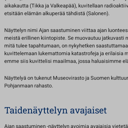
aikakautta (Tikka ja Valkeapää), kuvitellaan radioaktii
etsitään elämän alkuperää tähdistä (Salonen).
Näyttelyn nimi Ajan saastuminen viittaa ajan luontees
meistä erillinen kiintopiste. Se muovautuu jatkuvasti 
mitä tulee tapahtumaan, on nykyhetken saastuttama
kuvittelemaan lukemattomia katastrofeja ja erilaisia
emme siis kuvittelisi maailmaa, jossa haluaisimme el
Näyttelyä on tukenut Museovirasto ja Suomen kulttuur
Pohjanmaan rahasto.
Taidenäyttelyn avajaiset
Ajan saastuminen -näyttelyn avoimia avajaisia vietetä