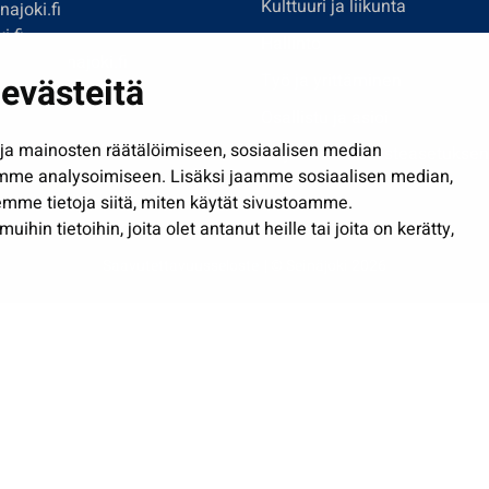
Kulttuuri ja liikunta
ajoki.fi
i.fi
Hallinto
imi@seinajoki.fi
evästeitä
Työ ja yrittäminen
je
Osallistu ja asioi
a mainosten räätälöimiseen, sosiaalisen median
Näytä omat evästeasetuksen
mme analysoimiseen. Lisäksi jaamme sosiaalisen median,
mme tietoja siitä, miten käytät sivustoamme.
in tietoihin, joita olet antanut heille tai joita on kerätty,
Saavutettavuusseloste
| © Seinäjoki 2026