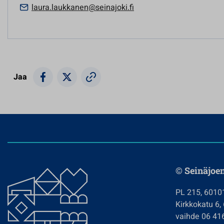
laura.laukkanen@seinajoki.fi
Jaa
© Seinäjoe
PL 215, 6010
Kirkkokatu 6,
vaihde 06 41