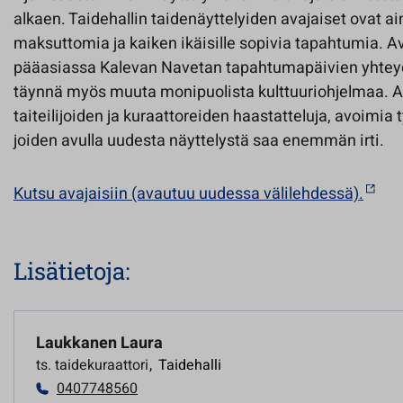
alkaen. Taidehallin taidenäyttelyiden avajaiset ovat ai
maksuttomia ja kaiken ikäisille sopivia tapahtumia. Av
pääasiassa Kalevan Navetan tapahtumapäivien yhteyde
täynnä myös muuta monipuolista kulttuuriohjelmaa. Av
taiteilijoiden ja kuraattoreiden haastatteluja, avoimia 
joiden avulla uudesta näyttelystä saa enemmän irti.
Kutsu avajaisiin (avautuu uudessa välilehdessä).
Lisätietoja:
Laukkanen Laura
ts. taidekuraattori
,
Taidehalli
0407748560