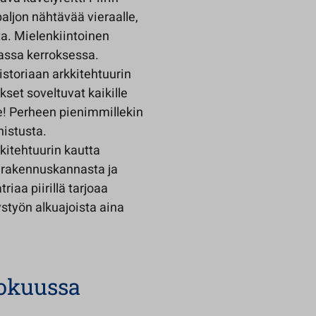
paljon nähtävää vieraalle,
ta. Mielenkiintoinen
assa kerroksessa.
istoriaan arkkitehtuurin
set soveltuvat kaikille
le! Perheen pienimmillekin
istusta.
kitehtuurin kautta
 rakennuskannasta ja
iaa piirillä tarjoaa
styön alkuajoista aina
lokuussa