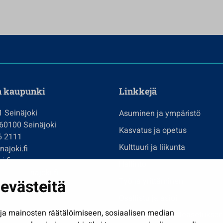
n kaupunki
Linkkejä
1 Seinäjoki
Asuminen ja ympäristö
 60100 Seinäjoki
Kasvatus ja opetus
6 2111
Kulttuuri ja liikunta
ajoki.fi
i.fi
Hallinto
imi@seinajoki.fi
evästeitä
Työ ja yrittäminen
je
Osallistu ja asioi
a mainosten räätälöimiseen, sosiaalisen median
Näytä omat evästeasetuksen