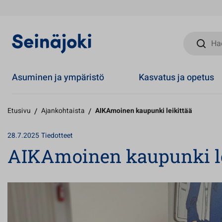
Hae sivust
Asuminen ja ympäristö
Kasvatus ja opetus
Etusivu
/
Ajankohtaista
/
AIKAmoinen kaupunki leikittää
28.7.2025
Tiedotteet
AIKAmoinen kaupunki le