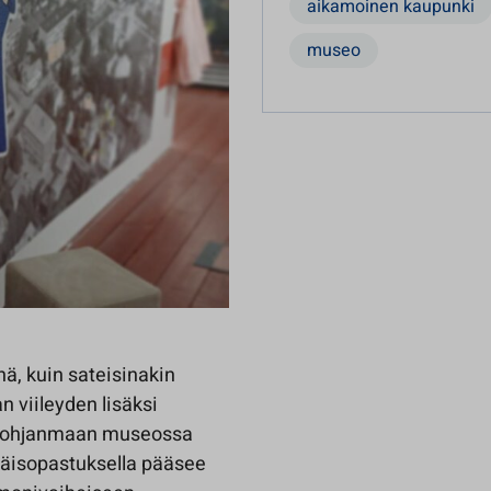
aikamoinen kaupunki
museo
nä, kuin sateisinakin
n viileyden lisäksi
lä-Pohjanmaan museossa
ttäisopastuksella pääsee