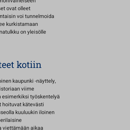
 monivaiheiseen
t ovat olleet
antaisin voi tunnelmoida
see kurkistamaan
natulkku on yleisölle
teet kotiin
oinen kaupunki -näyttely,
historiaan viime
 esimerkiksi työskentelyä
t hoituvat kätevästi
eolla kuuluukin iloinen
erilaisine
a viettämään aikaa