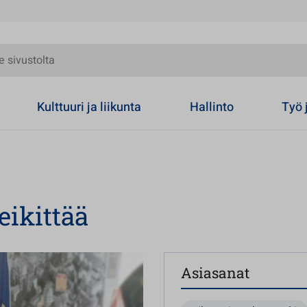
olta
Kulttuuri ja liikunta
Hallinto
Työ 
ikittää
Asiasanat