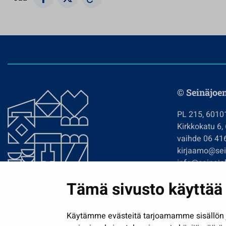
© Seinäjoe
PL 215, 6010
Kirkkokatu 6,
vaihde 06 41
kirjaamo@sein
info@seinajok
etunimi.sukun
Tämä sivusto käyttää 
Tilaa uutiskir
Käytämme evästeitä tarjoamamme sisällön j