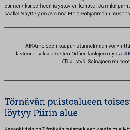
esimerkiksi perheen ja ystävien kanssa. Ja mikä parhai
säällä! Näyttely on avoinna Etelä-Pohjanmaan museos
AIKAmoiseen kaupunkitunnelmaan voi virittä
lastenmusiikkiorkesteri Orffien laulujen myötä:
AI
(Tilaustyö, Seinäjoen museot
Törnävän puistoalueen toises
löytyy Piirin alue
Kesäpäivisin on Törnävän puistoalueen kautta miellyttä