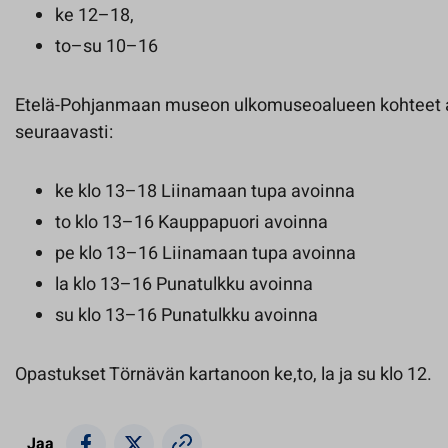
ke 12–18,
to–su 10–16
Etelä-Pohjanmaan museon ulkomuseoalueen kohteet 
seuraavasti:
ke klo 13–18 Liinamaan tupa avoinna
to klo 13–16 Kauppapuori avoinna
pe klo 13–16 Liinamaan tupa avoinna
la klo 13–16 Punatulkku avoinna
su klo 13–16 Punatulkku avoinna
Opastukset Törnävän kartanoon ke,to, la ja su klo 12.
Jaa