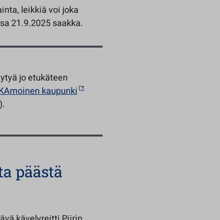
nta, leikkiä voi joka
sa 21.9.2025 saakka.
ytyä jo etukäteen
KAmoinen kaupunki
).
ta päästä
vä kävelyreitti Piirin