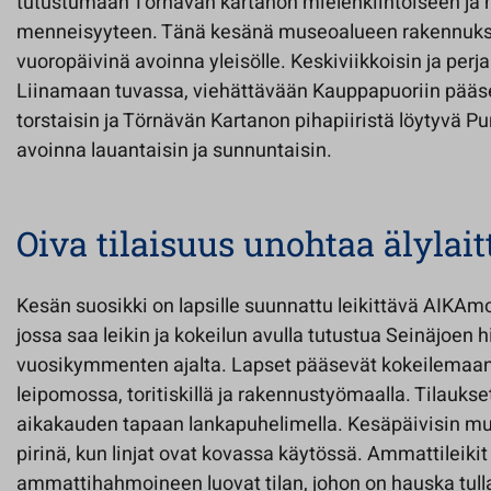
tutustumaan Törnävän kartanon mielenkiintoiseen ja
menneisyyteen. Tänä kesänä museoalueen rakennukse
vuoropäivinä avoinna yleisölle. Keskiviikkoisin ja perj
Liinamaan tuvassa, viehättävään Kauppapuoriin pää
torstaisin ja Törnävän Kartanon pihapiiristä löytyvä Pu
avoinna lauantaisin ja sunnuntaisin.
Oiva tilaisuus unohtaa älylait
Kesän suosikki on lapsille suunnattu leikittävä AIKAm
jossa saa leikin ja kokeilun avulla tutustua Seinäjoen 
vuosikymmenten ajalta. Lapset pääsevät kokeilemaan
leipomossa, toritiskillä ja rakennustyömaalla. Tilaukse
aikakauden tapaan lankapuhelimella. Kesäpäivisin mus
pirinä, kun linjat ovat kovassa käytössä. Ammattileikit 
ammattihahmoineen luovat tilan, johon on hauska tull