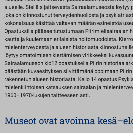
alueelle. Siellä sijaitsevasta Sairaalamuseosta löytyy 
joka on kiinnostunut terveydenhuollosta ja psykiatrias
kokonaisuus käsittää valtavan määrän esineistöä use
Opastuksilla pääsee tutustumaan Piirimielisairaalan h
kautta ja kuulemaan erilaisista hoitomuodoista. Kierrok
mielenterveydestä ja alueen historiasta kiinnostuneil
löytyy omatoimisen kiertämisen virikkeeksi kuvasuunn
Sairaalamuseon klo12 opastuksella Piirin historiaa ark
päästään kuvaesityksen siivittämänä oppimaan Piirin
rakennetun alueen historiasta. Kello 14 opastus Psykiatr
mielenkiintoisen katsauksen sairaalan ja mielentervey
1960–1970-lukujen taitteeseen asti.
Museot ovat avoinna kesä–e