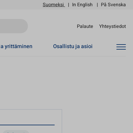
Suomeksi
In English
På Svenska
Sii
Palaute
Yhteystiedot
ja yrittäminen
Osallistu ja asioi