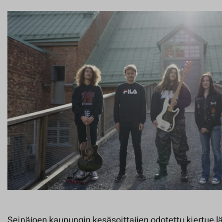
Seinäjoen kaupungin kesäsoittajien odotettu kiertue l