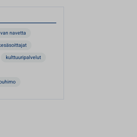
evan navetta
kesäsoittajat
kulttuuripalvelut
Louhimo