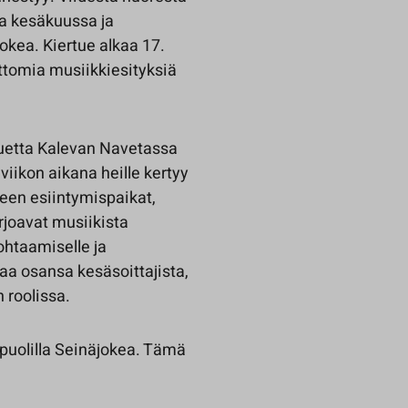
sa kesäkuussa ja
okea. Kiertue alkaa 17.
ttomia musiikkiesityksiä
tuetta Kalevan Navetassa
iikon aikana heille kertyy
ueen esiintymispaikat,
arjoavat musiikista
ohtaamiselle ja
aa osansa kesäsoittajista,
n roolissa.
i puolilla Seinäjokea. Tämä