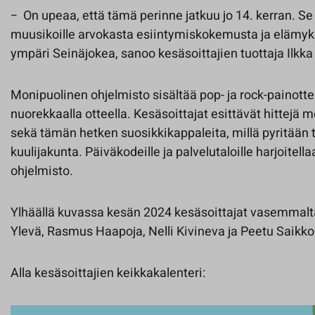
− On upeaa, että tämä perinne jatkuu jo 14. kerran. Se 
muusikoille arvokasta esiintymiskokemusta ja elämyks
ympäri Seinäjokea, sanoo kesäsoittajien tuottaja Ilkka
Monipuolinen ohjelmisto sisältää pop- ja rock-painotte
nuorekkaalla otteella. Kesäsoittajat esittävät hittejä
sekä tämän hetken suosikkikappaleita, millä pyritään 
kuulijakunta. Päiväkodeille ja palvelutaloille harjoitel
ohjelmisto.
Ylhäällä kuvassa kesän 2024 kesäsoittajat vasemmalta l
Ylevä, Rasmus Haapoja, Nelli Kivineva ja Peetu Saikko
Alla kesäsoittajien keikkakalenteri: