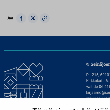
Jaa
© Seinäjoe
PL 215, 6010
Kirkkokatu 6,
vaihde 06 41
kirjaamo@sein
info@seinajok
etunimi.sukun