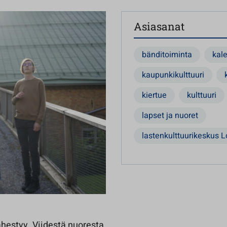
Asiasanat
bänditoiminta
kal
kaupunkikulttuuri
kiertue
kulttuuri
lapset ja nuoret
lastenkulttuurikeskus 
ähestyy. Viidestä nuoresta