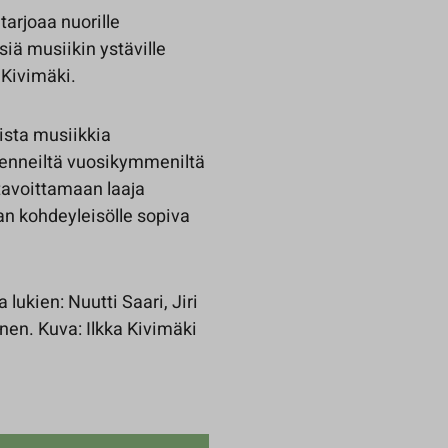
tarjoaa nuorille
iä musiikin ystäville
 Kivimäki.
ista musiikkia
 menneiltä vuosikymmeniltä
tavoittamaan laaja
laan kohdeyleisölle sopiva
ukien: Nuutti Saari, Jiri
nen. Kuva: Ilkka Kivimäki