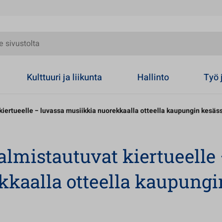
olta
Kulttuuri ja liikunta
Hallinto
Työ 
kiertueelle − luvassa musiikkia nuorekkaalla otteella kaupungin kesäs
almistautuvat kiertueelle 
kkaalla otteella kaupungi