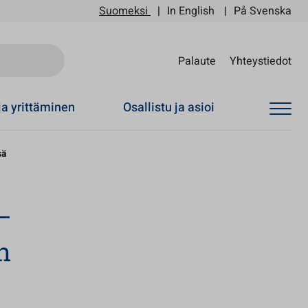
Suomeksi
In English
På Svenska
Sii
Palaute
Yhteystiedot
ja yrittäminen
Osallistu ja asioi
sä
−
n