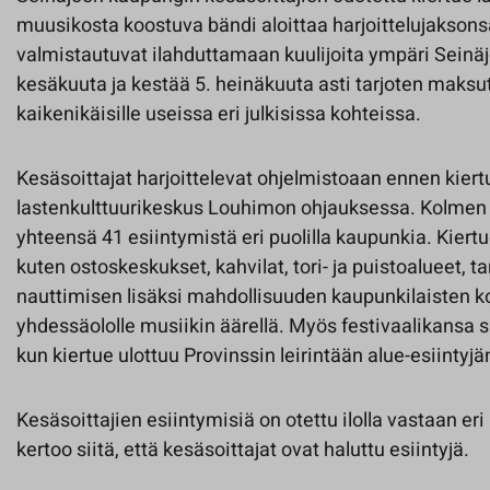
muusikosta koostuva bändi aloittaa harjoittelujakson
valmistautuvat ilahduttamaan kuulijoita ympäri Seinäj
kesäkuuta ja kestää 5. heinäkuuta asti tarjoten maksu
kaikenikäisille useissa eri julkisissa kohteissa.
Kesäsoittajat harjoittelevat ohjelmistoaan ennen kier
lastenkulttuurikeskus Louhimon ohjauksessa. Kolmen v
yhteensä 41 esiintymistä eri puolilla kaupunkia. Kiert
kuten ostoskeskukset, kahvilat, tori- ja puistoalueet, t
nauttimisen lisäksi mahdollisuuden kaupunkilaisten k
yhdessäololle musiikin äärellä. Myös festivaalikansa s
kun kiertue ulottuu Provinssin leirintään alue-esiintyjä
Kesäsoittajien esiintymisiä on otettu ilolla vastaan er
kertoo siitä, että kesäsoittajat ovat haluttu esiintyjä.