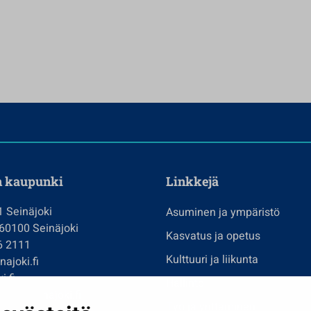
n kaupunki
Linkkejä
1 Seinäjoki
Asuminen ja ympäristö
 60100 Seinäjoki
Kasvatus ja opetus
6 2111
Kulttuuri ja liikunta
ajoki.fi
i.fi
Hallinto
imi@seinajoki.fi
Työ ja yrittäminen