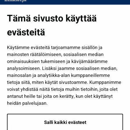
Asuminen ja ympäristö
Tämä sivusto käyttää
Kasvatus ja opetus
evästeitä
Kulttuuri ja liikunta
Hallinto
Käytämme evästeitä tarjoamamme sisällön ja
Työ ja yrittäminen
mainosten räätälöimiseen, sosiaalisen median
Osallistu ja asioi
ominaisuuksien tukemiseen ja kävijämäärämme
analysoimiseen. Lisäksi jaamme sosiaalisen median,
Näytä omat evästeasetukseni
mainosalan ja analytiikka-alan kumppaneillemme
tietoja siitä, miten käytät sivustoamme. Kumppanimme
Seuraa meitä
voivat yhdistää näitä tietoja muihin tietoihin, joita olet
antanut heille tai joita on kerätty, kun olet käyttänyt
heidän palvelujaan.
Salli kaikki evästeet