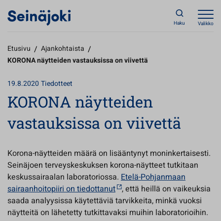
Haku
Valikko
Etusivu
/
Ajankohtaista
/
KORONA näytteiden vastauksissa on viivettä
19.8.2020
Tiedotteet
KORONA näytteiden
vastauksissa on viivettä
Korona-näytteiden määrä on lisääntynyt moninkertaisesti.
Seinäjoen terveyskeskuksen korona-näytteet tutkitaan
keskussairaalan laboratoriossa.
Etelä-Pohjanmaan
sairaanhoitopiiri on tiedottanut
, että heillä on vaikeuksia
saada analyysissa käytettäviä tarvikkeita, minkä vuoksi
näytteitä on lähetetty tutkittavaksi muihin laboratorioihin.