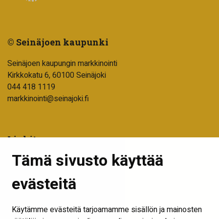
© Seinäjoen kaupunki
Seinäjoen kaupungin markkinointi
Kirkkokatu 6, 60100 Seinäjoki
044 418 1119
markkinointi@seinajoki.fi
Linkit
Tämä sivusto käyttää
Tilaa uutiskirje
Seinäjoen kaupunki
evästeitä
Into Seinäjoki
Käytämme evästeitä tarjoamamme sisällön ja mainosten
Visit Seinäjoki