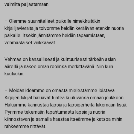
valmiita paljastamaan.
– Olemme suunnitelleet paikalle nimekkäitäkin
kirjailijavieraita ja toivomme heidän keräävän etenkin nuoria
paikalle. Itsekin jännitämme heidän tapaamistaan,
vehmaslaiset vinkkaavat.
Vehmas on kansallisesti ja kulttuurisesti tärkeän asian
äärellä ja näkee oman roolinsa merkittävänä. Niin kuin
kuuluukin.
– Meidän ideamme on omasta mielestämme loistava.
Kirjojen lukijat haluavat tuntea kuuluvansa omaan joukkoon.
Haluamme kannustaa lapsia ja lapsiperheitä lukemaan lisää.
Pyrimme tekemään tapahtumasta lapsia ja nuoria
kiinnostavan ja samalla haastaa itseämme ja katsoa mihin
rahkeemme riittävät.