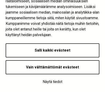
räätälöimiseen, sosiaalisen median ominaisuuksien
Näytä evästeasetukset
tukemiseen ja kävijämäärämme analysoimiseen. Lisäksi
jaamme sosiaalisen median, mainosalan ja analytiikka-alan
Seuraa meitä
kumppaneillemme tietoja siitä, miten käytät sivustoamme.
Kumppanimme voivat yhdistää näitä tietoja muihin tietoihin,
joita olet antanut heille tai joita on kerätty, kun olet
käyttänyt heidän palvelujaan.
Salli kaikki evästeet
Vain välttämättömät evästeet
Saavutettavuusseloste | © Asukkaaksi –
| © Asukkaaksi –
Näytä tiedot
Seinäjoki 2026
Seinäjoki 2026