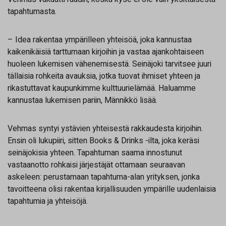
tapahtumasta.
– Idea rakentaa ympärilleen yhteisöä, joka kannustaa
kaikenikäisiä tarttumaan kirjoihin ja vastaa ajankohtaiseen
huoleen lukemisen vähenemisestä. Seinäjoki tarvitsee juuri
tällaisia rohkeita avauksia, jotka tuovat ihmiset yhteen ja
rikastuttavat kaupunkimme kulttuurielämää. Haluamme
kannustaa lukemisen pariin, Männikkö lisää.
Vehmas syntyi ystävien yhteisestä rakkaudesta kirjoihin.
Ensin oli lukupiiri, sitten Books & Drinks -ilta, joka keräsi
seinäjokisia yhteen. Tapahtuman saama innostunut
vastaanotto rohkaisi järjestäjät ottamaan seuraavan
askeleen: perustamaan tapahtuma-alan yrityksen, jonka
tavoitteena olisi rakentaa kirjallisuuden ympärille uudenlaisia
tapahtumia ja yhteisöjä.