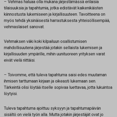
– Vehmas haluaa olla mukana järjestämässä erilaisia
tilaisuuksia ja tapahtumia, jotka edistävät kaikenikäisten
kiinnostusta lukemiseen ja kirjallisuuteen. Tavoitteena on
myös tehdä yksinäisestä harrastuksesta yhteisöllisempää,
vehmaslaiset sanovat.
Vehmaksen väki koki kilpailuun osallistumisen
mahdollisuutena järjestää jotakin sellaista lukemisen ja
kirjallisuuden ympärille, mihin uunituoreen yrityksen varat
eivät vielä riittäisi.
– Toivomme, että tuleva tapahtuma saisi edes muutaman
ihmisen tarttumaan kirjaan ja oikeasti lukemaan sen.
Tärkeintä olisi löytää itselle sopivaa luettavaa, jotta lukuintoa
löytyisi.
Tuleva tapahtuma ajoittuu syksyyn ja tapahtumapäivän
sisältö on vielä työn alla. Mutta jotakin järjestäjät ovat jo