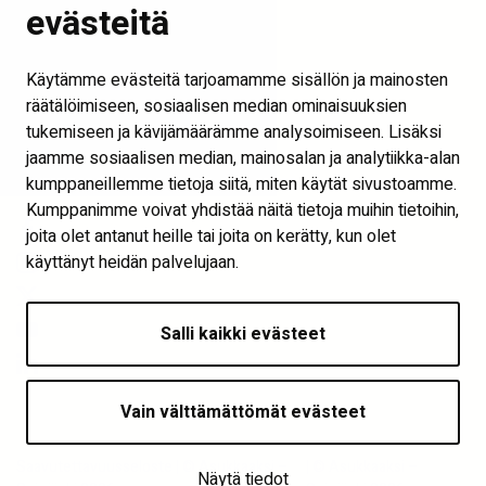
Seinäjoen kaupunki
evästeitä
Into Seinäjoki
Käytämme evästeitä tarjoamamme sisällön ja mainosten
Visit Seinäjoki
räätälöimiseen, sosiaalisen median ominaisuuksien
Näytä evästeasetukset
tukemiseen ja kävijämäärämme analysoimiseen. Lisäksi
jaamme sosiaalisen median, mainosalan ja analytiikka-alan
Seuraa meitä
kumppaneillemme tietoja siitä, miten käytät sivustoamme.
Kumppanimme voivat yhdistää näitä tietoja muihin tietoihin,
joita olet antanut heille tai joita on kerätty, kun olet
käyttänyt heidän palvelujaan.
Salli kaikki evästeet
Vain välttämättömät evästeet
Saavutettavuusseloste | © Asukkaaksi –
| © Asukkaaksi –
Näytä tiedot