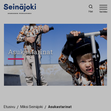
Hae
Valikko
Asukastarinat
Etusivu
/
Miksi Seinäjoki
/
Asukastarinat