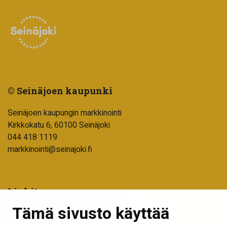
© Seinäjoen kaupunki
Seinäjoen kaupungin markkinointi
Kirkkokatu 6, 60100 Seinäjoki
044 418 1119
markkinointi@seinajoki.fi
Linkit
Tämä sivusto käyttää
Tilaa uutiskirje