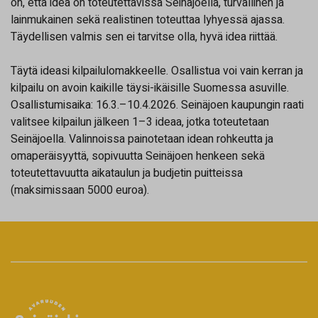
on, että idea on toteutettavissa Seinäjoella, turvallinen ja
lainmukainen sekä realistinen toteuttaa lyhyessä ajassa.
Täydellisen valmis sen ei tarvitse olla, hyvä idea riittää.
Täytä ideasi kilpailulomakkeelle. Osallistua voi vain kerran ja
kilpailu on avoin kaikille täysi-ikäisille Suomessa asuville.
Osallistumisaika: 16.3.–10.4.2026. Seinäjoen kaupungin raati
valitsee kilpailun jälkeen 1–3 ideaa, jotka toteutetaan
Seinäjoella. Valinnoissa painotetaan idean rohkeutta ja
omaperäisyyttä, sopivuutta Seinäjoen henkeen sekä
toteutettavuutta aikataulun ja budjetin puitteissa
(maksimissaan 5000 euroa).