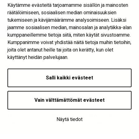
Käytämme evästeitä tarjoamamme sisällön ja mainosten
Visit Seinäjoki
räätälöimiseen, sosiaalisen median ominaisuuksien
Näytä evästeasetukset
tukemiseen ja kävijämäärämme analysoimiseen. Lisäksi
jaamme sosiaalisen median, mainosalan ja analytiikka-alan
Seuraa meitä
kumppaneillemme tietoja siitä, miten käytät sivustoamme.
Kumppanimme voivat yhdistää näitä tietoja muihin tietoihin,
joita olet antanut heille tai joita on kerätty, kun olet
käyttänyt heidän palvelujaan.
Salli kaikki evästeet
Vain välttämättömät evästeet
Saavutettavuusseloste | © Asukkaaksi –
| © Asukkaaksi –
Näytä tiedot
Seinäjoki 2026
Seinäjoki 2026