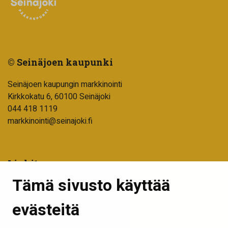
© Seinäjoen kaupunki
Seinäjoen kaupungin markkinointi
Kirkkokatu 6, 60100 Seinäjoki
044 418 1119
markkinointi@seinajoki.fi
Linkit
Tämä sivusto käyttää
Tilaa uutiskirje
Seinäjoen kaupunki
evästeitä
Into Seinäjoki