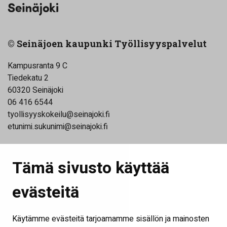
© Seinäjoen kaupunki Työllisyyspalvelut
Kampusranta 9 C
Tiedekatu 2
60320 Seinäjoki
06 416 6544
tyollisyyskokeilu@seinajoki.fi
etunimi.sukunimi@seinajoki.fi
Linkkejä
Tämä sivusto käyttää
Seinäjoen kaupunki
evästeitä
Ilmajoen kunta
Työ- ja elinkeinoministeriö
Käytämme evästeitä tarjoamamme sisällön ja mainosten