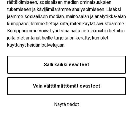
räätälöimiseen, sosiaalisen median ominaisuuksien
Päättyneet hankkeet
tukemiseen ja kävijämäärämme analysoimiseen. Lisäksi
Näytä omat evästeasetukseni
jaamme sosiaalisen median, mainosalan ja analytiikka-alan
kumppaneillemme tietoja siitä, miten käytät sivustoamme.
Seuraa meitä
Kumppanimme voivat yhdistää näitä tietoja muihin tietoihin,
joita olet antanut heille tai joita on kerätty, kun olet
käyttänyt heidän palvelujaan.
Salli kaikki evästeet
Vain välttämättömät evästeet
Näytä tiedot
Saavutettavuusseloste
| © Työllisyyden kuntakokeilu 2026