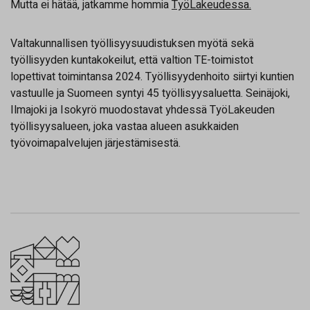
Mutta ei hätää, jatkamme hommia
TyöLakeudessa.
Valtakunnallisen työllisyysuudistuksen myötä sekä
työllisyyden kuntakokeilut, että valtion TE-toimistot
lopettivat toimintansa 2024. Työllisyydenhoito siirtyi kuntien
vastuulle ja Suomeen syntyi 45 työllisyysaluetta. Seinäjoki,
Ilmajoki ja Isokyrö muodostavat yhdessä TyöLakeuden
työllisyysalueen, joka vastaa alueen asukkaiden
työvoimapalvelujen järjestämisestä.