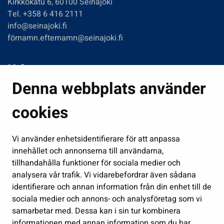
Kirkkokatu 6, 60100 Seinäjoki
Tel. +358 6 416 2111
info@seinajoki.fi
förnamn.efternamn@seinajoki.fi
Links
Denna webbplats använder
Boende och miljö
Fostran och utbildning
cookies
Kultur och idrott
Vi använder enhetsidentifierare för att anpassa
Förvaltning
innehållet och annonserna till användarna,
Jobb och företagsamhet
tillhandahålla funktioner för sociala medier och
Delta och sköt ärenden
analysera vår trafik. Vi vidarebefordrar även sådana
identifierare och annan information från din enhet till de
Show my cookie settings
sociala medier och annons- och analysföretag som vi
samarbetar med. Dessa kan i sin tur kombinera
Follow us
informationen med annan information som du har