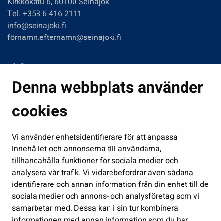
Kirkkokatu 6, 60100 Seinäjoki
Tel. +358 6 416 2111
info@seinajoki.fi
förnamn.efternamn@seinajoki.fi
Links
Denna webbplats använder
Boende och miljö
Fostran och utbildning
cookies
Kultur och idrott
Vi använder enhetsidentifierare för att anpassa
Förvaltning
innehållet och annonserna till användarna,
Jobb och företagsamhet
tillhandahålla funktioner för sociala medier och
Delta och sköt ärenden
analysera vår trafik. Vi vidarebefordrar även sådana
identifierare och annan information från din enhet till de
Show my cookie settings
sociala medier och annons- och analysföretag som vi
samarbetar med. Dessa kan i sin tur kombinera
Follow us
informationen med annan information som du har