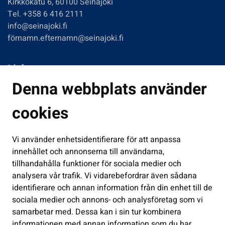
Kirkkokatu 6, 60100 Seinäjoki
Tel. +358 6 416 2111
info@seinajoki.fi
förnamn.efternamn@seinajoki.fi
Links
Denna webbplats använder
Boende och miljö
Fostran och utbildning
cookies
Kultur och idrott
Vi använder enhetsidentifierare för att anpassa
Förvaltning
innehållet och annonserna till användarna,
Jobb och företagsamhet
tillhandahålla funktioner för sociala medier och
Delta och sköt ärenden
analysera vår trafik. Vi vidarebefordrar även sådana
identifierare och annan information från din enhet till de
Show my cookie settings
sociala medier och annons- och analysföretag som vi
samarbetar med. Dessa kan i sin tur kombinera
Follow us
informationen med annan information som du har