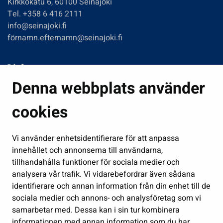
Kirkkokatu 6, 60100 Seinäjoki
Tel. +358 6 416 2111
info@seinajoki.fi
förnamn.efternamn@seinajoki.fi
Links
Denna webbplats använder
Boende och miljö
Fostran och utbildning
cookies
Kultur och idrott
Vi använder enhetsidentifierare för att anpassa
Förvaltning
innehållet och annonserna till användarna,
Jobb och företagsamhet
tillhandahålla funktioner för sociala medier och
Delta och sköt ärenden
analysera vår trafik. Vi vidarebefordrar även sådana
identifierare och annan information från din enhet till de
Show my cookie settings
sociala medier och annons- och analysföretag som vi
samarbetar med. Dessa kan i sin tur kombinera
Follow us
informationen med annan information som du har