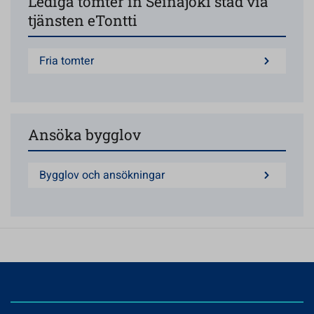
Lediga tomter in Seinäjoki stad via
tjänsten eTontti
Fria tomter
Ansöka bygglov
Bygglov och ansökningar