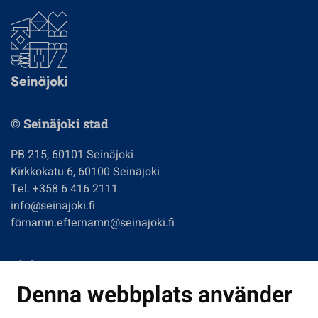
© Seinäjoki stad
PB 215, 60101 Seinäjoki
Kirkkokatu 6, 60100 Seinäjoki
Tel. +358 6 416 2111
info@seinajoki.fi
förnamn.efternamn@seinajoki.fi
Links
Denna webbplats använder
Boende och miljö