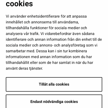
Fostran och utbildning
cookies
Kultur och idrott
Vi använder enhetsidentifierare för att anpassa
Förvaltning
innehållet och annonserna till användarna,
Jobb och företagsamhet
tillhandahålla funktioner för sociala medier och
Delta och sköt ärenden
analysera vår trafik. Vi vidarebefordrar även sådana
identifierare och annan information från din enhet till de
Show my cookie settings
sociala medier och annons- och analysföretag som vi
samarbetar med. Dessa kan i sin tur kombinera
Follow us
informationen med annan information som du har
tillhandahållit eller som de har samlat in när du har
använt deras tjänster.
Tillåt alla cookies
Endast nödvändiga cookies